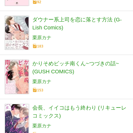
92
ダウナー系上司を恋に落とす方法 (G-
Lish Comics)
栗原カナ
183
かりそめビッチ南くん~つづきの話~
(GUSH COMICS)
栗原カナ
153
会長、イイコはもう終わり (リキューレ
コミックス)
栗原カナ