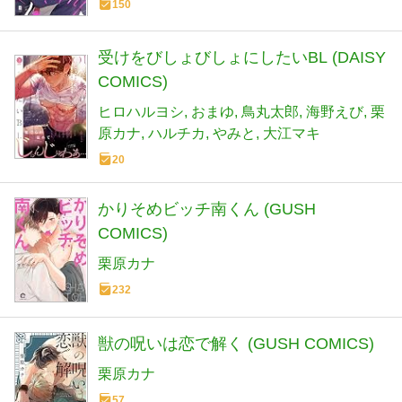
150
受けをびしょびしょにしたいBL (DAISY
COMICS)
ヒロハルヨシ
おまゆ
鳥丸太郎
海野えび
栗
原カナ
ハルチカ
やみと
大江マキ
20
かりそめビッチ南くん (GUSH
COMICS)
栗原カナ
232
獣の呪いは恋で解く (GUSH COMICS)
栗原カナ
57