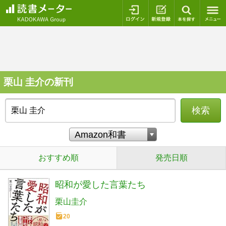
ログイン
新規登録
本を探
栗山 圭介の新刊
検索
おすすめ順
発売日順
昭和が愛した言葉たち
栗山圭介
20