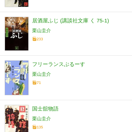
居酒屋ふじ (講談社文庫 く 75-1)
栗山圭介
233
フリーランスぶるーす
栗山圭介
71
国士舘物語
栗山圭介
135