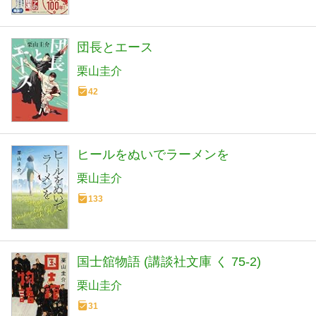
団長とエース
栗山圭介
42
ヒールをぬいでラーメンを
栗山圭介
133
国士舘物語 (講談社文庫 く 75-2)
栗山圭介
31