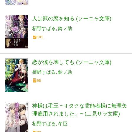
人は獣の恋を知る (ソーニャ文庫)
栢野すばる
鈴ノ助
101
恋が僕を壊しても (ソーニャ文庫)
栢野すばる
鈴ノ助
95
神様は毛玉 ~オタクな霊能者様に無理矢
理雇用されました。~ (二見サラ文庫)
栢野すばる
冬臣