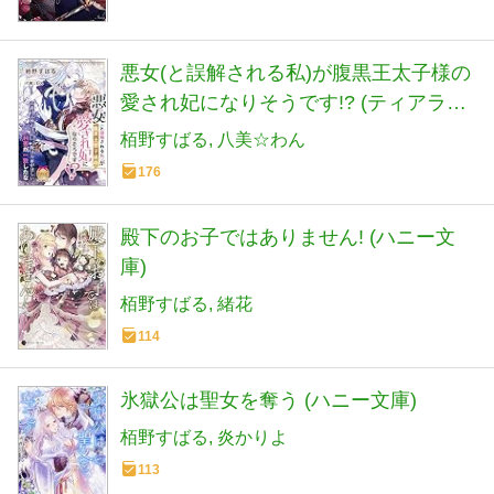
悪女(と誤解される私)が腹黒王太子様の
愛され妃になりそうです!? (ティアラ文
庫)
栢野すばる
八美☆わん
176
殿下のお子ではありません! (ハニー文
庫)
栢野すばる
緒花
114
氷獄公は聖女を奪う (ハニー文庫)
栢野すばる
炎かりよ
113