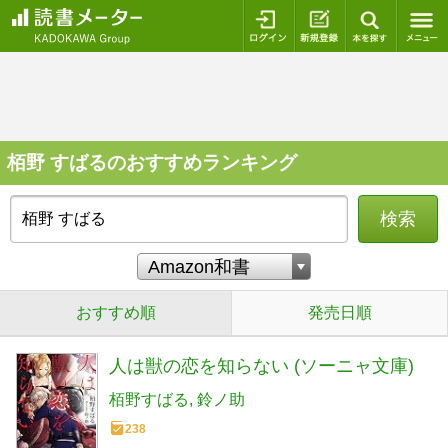
ログイン
新規登録
本を探
栢野 すばるのおすすめランキング
検索
おすすめ順
発売日順
人は獣の恋を知らない (ソーニャ文庫)
栢野すばる
鈴ノ助
238