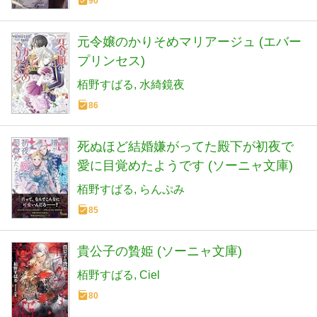
90
元令嬢のかりそめマリアージュ (エバー
プリンセス)
栢野すばる
水綺鏡夜
86
死ぬほど結婚嫌がってた殿下が初夜で
愛に目覚めたようです (ソーニャ文庫)
栢野すばる
らんぷみ
85
貴公子の贄姫 (ソーニャ文庫)
栢野すばる
Ciel
80