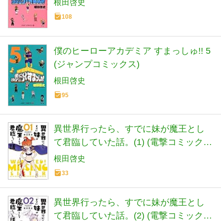
根田啓史
108
僕のヒーローアカデミア すまっしゅ!! 5
(ジャンプコミックス)
根田啓史
95
異世界行ったら、すでに妹が魔王とし
て君臨していた話。(1) (電撃コミックス
NEXT)
根田啓史
33
異世界行ったら、すでに妹が魔王とし
て君臨していた話。(2) (電撃コミックス