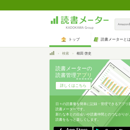
Amazo
トップ
読書メーターと
トップ
検索
根田 啓史
読書メーターの
読書管理
アプリ
詳しくはこちら
日々の読書量を簡単に記録・管理できるアプリ
読書メーターです。
新たな本との出会いや読書仲間とのつながりが
読書をもっと楽しくします。