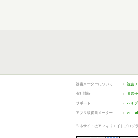
読書メーターについて
読書メ
会社情報
運営会
サポート
ヘルプ
アプリ版読書メーター
Andr
※本サイトはアフィリエイトプログ