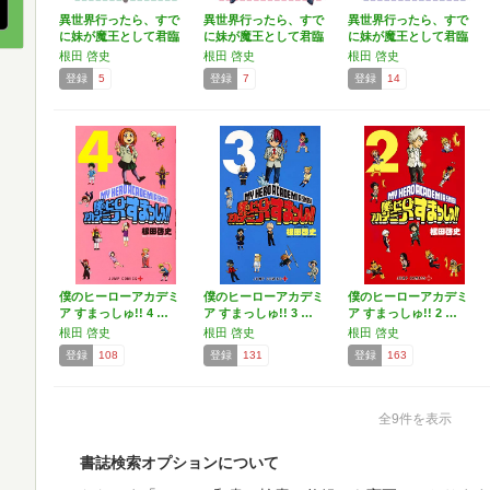
異世界行ったら、すで
異世界行ったら、すで
異世界行ったら、すで
に妹が魔王として君臨
に妹が魔王として君臨
に妹が魔王として君臨
して…
して…
して…
根田 啓史
根田 啓史
根田 啓史
登録
5
登録
7
登録
14
僕のヒーローアカデミ
僕のヒーローアカデミ
僕のヒーローアカデミ
ア すまっしゅ!! 4 …
ア すまっしゅ!! 3 …
ア すまっしゅ!! 2 …
根田 啓史
根田 啓史
根田 啓史
登録
108
登録
131
登録
163
全9件を表示
書誌検索オプションについて