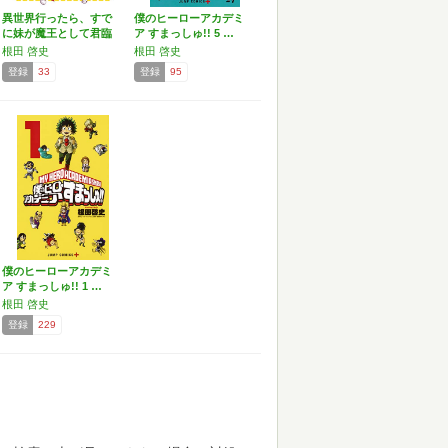
異世界行ったら、すで
僕のヒーローアカデミ
に妹が魔王として君臨
ア すまっしゅ!! 5 …
して…
根田 啓史
根田 啓史
登録
33
登録
95
僕のヒーローアカデミ
ア すまっしゅ!! 1 …
根田 啓史
登録
229