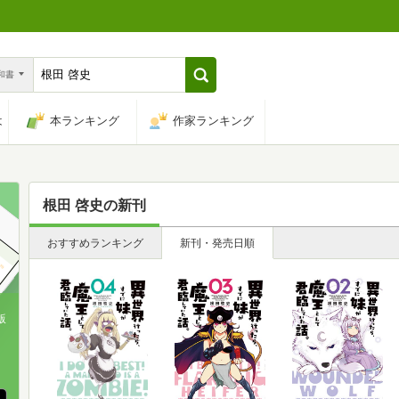
n和書
は
本ランキング
作家ランキング
根田 啓史
の新刊
おすすめランキング
新刊・発売日順
版
、