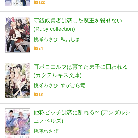
122
守銭奴勇者は恋した魔王を殺せない
(Ruby collection)
桃瀬わさび
秋吉しま
24
耳ボロエルフは育てた弟子に囲われる
(カクテルキス文庫)
桃瀬わさび
すがはら竜
18
他称ビッチは恋に乱れる!? (アンダルシ
ュノベルズ)
桃瀬わさび