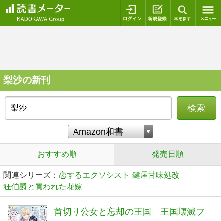
ログイン
新規登録
本を探
梨沙の新刊
検索
おすすめ順
発売日順
関連シリーズ：
恋するエクソシスト
鍵屋甘味処改
狂伯爵と買われた花嫁
首切り公女と忘却の王国 王国壊滅フ