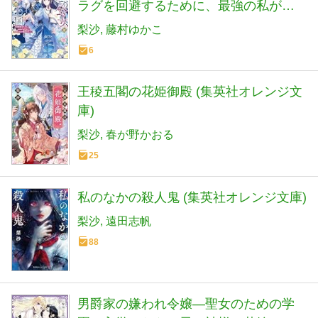
ラグを回避するために、最強の私が目
覚めました (一迅社文庫アイリス)
梨沙
藤村ゆかこ
6
王稜五閣の花姫御殿 (集英社オレンジ文
庫)
梨沙
春が野かおる
25
私のなかの殺人鬼 (集英社オレンジ文庫)
梨沙
遠田志帆
88
男爵家の嫌われ令嬢―聖女のための学