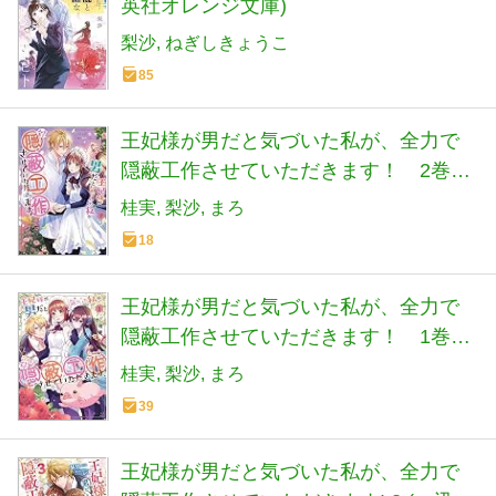
英社オレンジ文庫)
梨沙
ねぎしきょうこ
85
王妃様が男だと気づいた私が、全力で
隠蔽工作させていただきます！ 2巻
(ZERO-SUMコミックス)
桂実
梨沙
まろ
18
王妃様が男だと気づいた私が、全力で
隠蔽工作させていただきます！ 1巻
(ZERO-SUMコミックス)
桂実
梨沙
まろ
39
王妃様が男だと気づいた私が、全力で