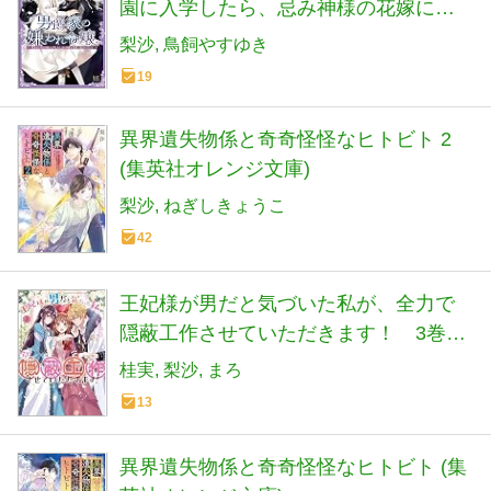
園に入学したら、忌み神様の花嫁に選
ばれました!?― (一迅社文庫アイリス)
梨沙
鳥飼やすゆき
19
異界遺失物係と奇奇怪怪なヒトビト 2
(集英社オレンジ文庫)
梨沙
ねぎしきょうこ
42
王妃様が男だと気づいた私が、全力で
隠蔽工作させていただきます！ 3巻
(ZERO-SUMコミックス)
桂実
梨沙
まろ
13
異界遺失物係と奇奇怪怪なヒトビト (集