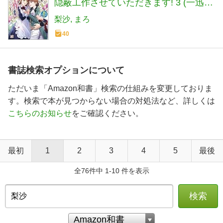
隠蔽工作させていただきます! 3 (一迅社
文庫アイリス)
梨沙
まろ
40
書誌検索オプションについて
ただいま「Amazon和書」検索の仕組みを変更しておりま
す。検索で本が見つからない場合の対処法など、詳しくは
こちらのお知らせ
をご確認ください。
最初
1
2
3
4
5
最後
全76件中 1-10 件を表示
検索