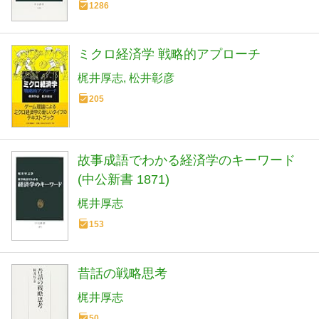
1286
ミクロ経済学 戦略的アプローチ
梶井厚志
松井彰彦
205
故事成語でわかる経済学のキーワード
(中公新書 1871)
梶井厚志
153
昔話の戦略思考
梶井厚志
50