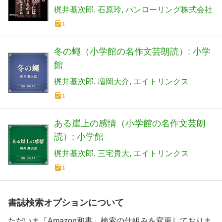
梶井基次郎
石原玲
パンローリング株式会社
1
冬の蠅（小学館の名作文芸朗読）: 小学
館
梶井基次郎
増岡大介
エイトリンクス
1
ある崖上の感情（小学館の名作文芸朗
読）: 小学館
梶井基次郎
三宅貴大
エイトリンクス
1
書誌検索オプションについて
ただいま「Amazon和書」検索の仕組みを変更しておりま