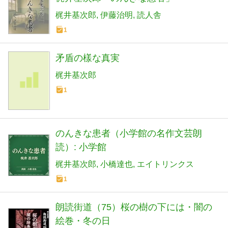
梶井基次郎
伊藤治明
読人舎
1
矛盾の樣な真実
梶井基次郎
1
のんきな患者（小学館の名作文芸朗
読）: 小学館
梶井基次郎
小橋達也
エイトリンクス
1
朗読街道（75）桜の樹の下には・闇の
絵巻・冬の日