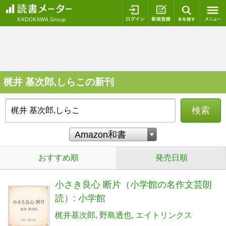
ログイン
新規登録
本を探
梶井 基次郎,しらこの新刊
検索
おすすめ順
発売日順
小さき良心 断片（小学館の名作文芸朗
読）: 小学館
梶井基次郎
野島透也
エイトリンクス