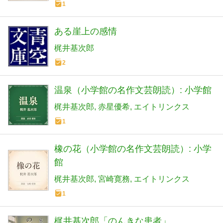
1
ある崖上の感情
梶井基次郎
2
温泉（小学館の名作文芸朗読）: 小学館
梶井基次郎
赤星優希
エイトリンクス
1
橡の花（小学館の名作文芸朗読）: 小学
館
梶井基次郎
宮崎寛務
エイトリンクス
1
梶井基次郎「のんきな患者」