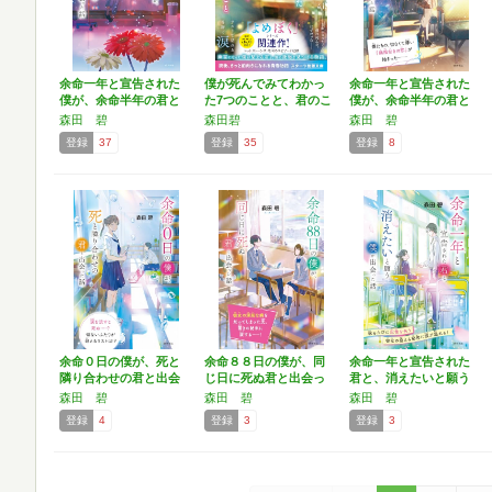
余命一年と宣告された
僕が死んでみてわかっ
余命一年と宣告された
僕が、余命半年の君と
た7つのことと、君のこ
僕が、余命半年の君と
出会…
と…
出会…
森田 碧
森田碧
森田 碧
登録
37
登録
35
登録
8
余命０日の僕が、死と
余命８８日の僕が、同
余命一年と宣告された
隣り合わせの君と出会
じ日に死ぬ君と出会っ
君と、消えたいと願う
った…
た話…
僕が…
森田 碧
森田 碧
森田 碧
登録
4
登録
3
登録
3