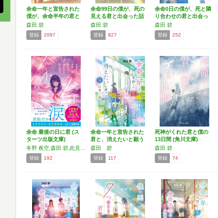
余命一年と宣告された
余命99日の僕が、死の
余命0日の僕が、死と隣
僕が、余命半年の君と
見える君と出会った話
り合わせの君と出会っ
出会…
…
た…
森田 碧
森田 碧
森田 碧
登録
2097
登録
827
登録
252
余命 最後の日に君 (ス
余命一年と宣告された
死神がくれた君と僕の
ターツ出版文庫)
君と、消えたいと願う
13日間 (角川文庫)
僕が…
冬野 夜空,森田 碧,此見 えこ,加賀美 真也,蒼山 皆水
森田 碧
森田 碧
登録
192
登録
117
登録
74