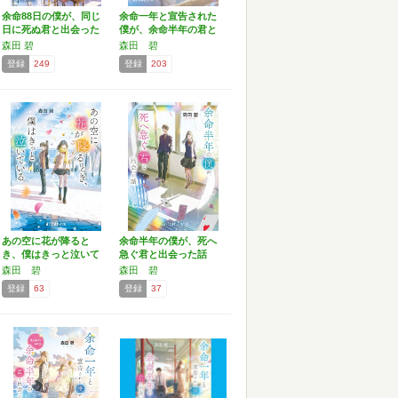
余命88日の僕が、同じ
余命一年と宣告された
日に死ぬ君と出会った
僕が、余命半年の君と
話…
出会…
森田 碧
森田 碧
登録
249
登録
203
あの空に花が降ると
余命半年の僕が、死へ
き、僕はきっと泣いて
急ぐ君と出会った話
いる …
(ポ…
森田 碧
森田 碧
登録
63
登録
37