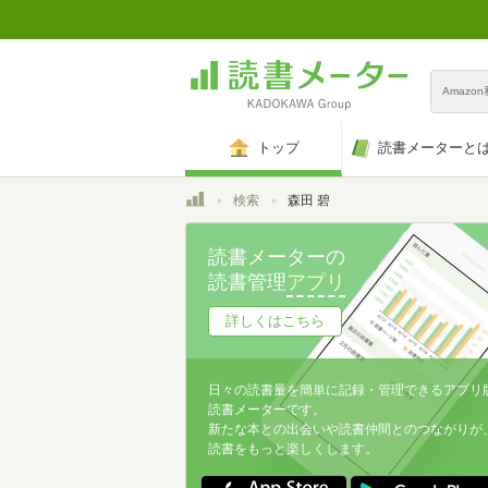
Amazo
トップ
読書メーターと
トップ
検索
森田 碧
読書メーターの
読書管理
アプリ
詳しくはこちら
日々の読書量を簡単に記録・管理できるアプリ
読書メーターです。
新たな本との出会いや読書仲間とのつながりが
読書をもっと楽しくします。