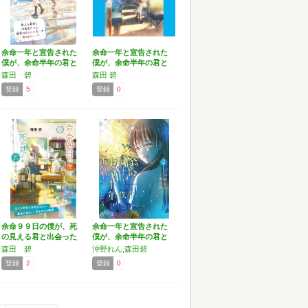
余命一年と宣告された
余命一年と宣告された
僕が、余命半年の君と
僕が、余命半年の君と
出会…
出会…
森田 碧
森田 碧
登録
5
登録
0
余命９９日の僕が、死
余命一年と宣告された
の見える君と出会った
僕が、余命半年の君と
話 …
出会…
森田 碧
沖野れん,森田碧
登録
2
登録
0