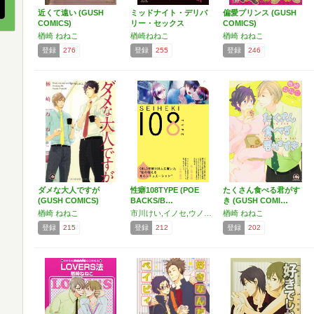
近くて遠い (GUSH
ミッドナイト・デリバ
偏愛プリンス (GUSH
COMICS)
リー・セックス
COMICS)
(GUS…
楢崎 ねねこ
楢崎ねねこ
楢崎 ねねこ
登録
276
登録
255
登録
246
ダメな大人ですが
性癖108TYPE (POE
たくさん食べる君がす
(GUSH COMICS)
BACKS/B…
き (GUSH COMI…
楢崎 ねねこ
市川けい,イノセ,ウノハナ,海野サチ,エンゾウ,赤星ジェイク,神楽坂はん子,カサイ ウカ,カシオ,梶本 潤,九號,草間さかえ,紅蓮ナオミ,恋煩シビト,サガミ ワカ,サクラサクヤ,佐倉ハイジ,ZAKK,嶋二,杉原チャコ,千葉リョウコ,蔓沢つた子,夏目かつら,楢崎ねねこ,羽生山へび子,藤谷 陽子,藤たまき,真名子,いちかわ壱,山田 酉子,やまだまや,大和 名瀬
楢崎 ねねこ
登録
215
登録
212
登録
202