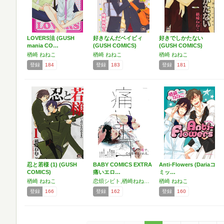
LOVERS法 (GUSH
好きなんだベイビィ
好きでしかたない
mania CO…
(GUSH COMICS)
(GUSH COMICS)
楢崎 ねねこ
楢崎 ねねこ
楢崎 ねねこ
登録
184
登録
183
登録
181
忍と若様 (1) (GUSH
BABY COMICS EXTRA
Anti-Flowers (Dariaコ
COMICS)
痛いエロ…
ミッ…
楢崎 ねねこ
恋煩シビト,楢崎ねねこ,赤星ジェイク,市川けい,嶋二,木村ヒデサト,紺色ルナ,キサユキ,神楽坂はん子,サガミワカ,梶本レイカ,井戸ぎほう,山田ロック,いさか十五郎,ユムコ,佐崎いま,赤崎 友紀,エマオ,森世,たらつみジョン,筈ニッコ,ススグ,まめむ,プルガリア,にっく,プルちょめ,カス,羽澄しろ,すなこ,ゆのぱんちゃこ
楢崎 ねねこ
登録
166
登録
162
登録
160