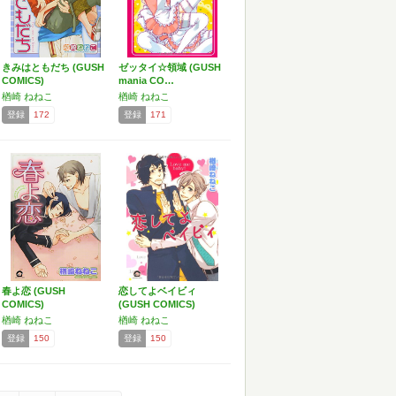
きみはともだち (GUSH
ゼッタイ☆領域 (GUSH
COMICS)
mania CO…
楢崎 ねねこ
楢崎 ねねこ
登録
172
登録
171
春よ恋 (GUSH
恋してよベイビィ
COMICS)
(GUSH COMICS)
楢崎 ねねこ
楢崎 ねねこ
登録
150
登録
150