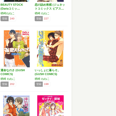
BEAUTY STOCK
恋の詰め将棋 (ジュネッ
(Dariaコミッ…
トコミックス ピアス…
楢崎ねねこ
楢崎 ねねこ
登録
240
登録
227
運命なのさ (GUSH
いっしょに暮らそ。
COMICS)
(GUSH COMICS)
楢崎 ねねこ
楢崎 ねねこ
登録
202
登録
198