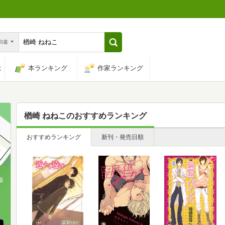
n和書
は
本ランキング
作家ランキング
楢崎 ねねこ
のおすすめランキング
おすすめランキング
新刊・発売日順
版
、