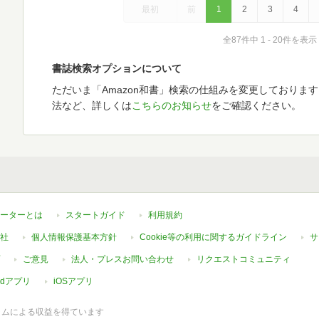
最初
前
1
2
3
4
全87件中 1 - 20件を表示
書誌検索オプションについて
ただいま「Amazon和書」検索の仕組みを変更しておりま
法など、詳しくは
こちらのお知らせ
をご確認ください。
ーターとは
スタートガイド
利用規約
社
個人情報保護基本方針
Cookie等の利用に関するガイドライン
サ
ご意見
法人・プレスお問い合わせ
リクエストコミュニティ
oidアプリ
iOSアプリ
ラムによる収益を得ています