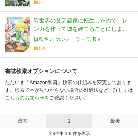
84
異世界の貧乏農家に転生したので、レ
ンガを作って城を建てることにしまし
た@COMIC 第1巻 (コロナ・コミック
槙島ギン
カンチェラーラ
Riv
ス)
160
書誌検索オプションについて
ただいま「Amazon和書」検索の仕組みを変更しておりま
す。検索で本が見つからない場合の対処法など、詳しくは
こちらのお知らせ
をご確認ください。
最初
1
最後
全8件中 1-8 件を表示