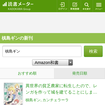
ログイン
新規登録
本を探
槙島ギンの新刊
検索
おすすめ順
発売日順
異世界の貧乏農家に転生したので、レ
ンガを作って城を建てることにしまし
た@COMIC 第8巻 (コロナ・コミック
槙島ギン
カンチェラーラ
ス)