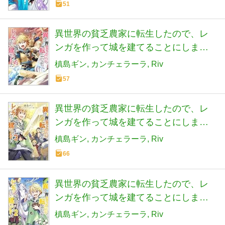
51
異世界の貧乏農家に転生したので、レ
ンガを作って城を建てることにしまし
た＠COMIC 第4巻 (コロナコミックス)
槙島ギン
カンチェラーラ
Riv
57
異世界の貧乏農家に転生したので、レ
ンガを作って城を建てることにしまし
た@COMIC 第3巻 (コロナ・コミック
槙島ギン
カンチェラーラ
Riv
ス)
66
異世界の貧乏農家に転生したので、レ
ンガを作って城を建てることにしまし
た@COMIC 第2巻 (コロナ・コミック
槙島ギン
カンチェラーラ
Riv
ス)