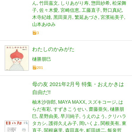
ん
竹田嘉文
しりあがり寿
惣田紗希
松栄舞
子
佐々木愛
宮崎信恵
工藤直子
野口真紀
木寺紀雄
黑田菜月
繁延あづさ
宮濱祐美子
山本あゆみ
3
わたしのかみがた
樋勝朋巳
201
母の友 2021年2月号 特集・おえかきは
自由だ‼
柚木沙弥郎
MAYA MAXX
スズキコージ
は
らだ有彩
すずきこうせい
齋藤亜矢
樋勝朋
巳
星野由美
早川純子
うえのよう
クリハラ
タカシ
護得久えみ子
岡いくよ
関根美有
東
直子
関根麻里
森田真生
町田雄二
飯泉哲