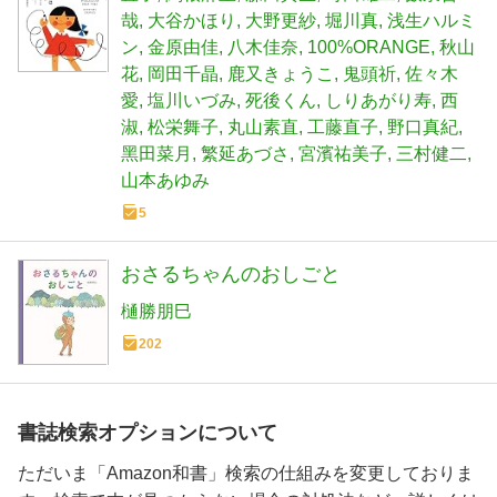
哉
大谷かほり
大野更紗
堀川真
浅生ハルミ
ン
金原由佳
八木佳奈
100%ORANGE
秋山
花
岡田千晶
鹿又きょうこ
鬼頭祈
佐々木
愛
塩川いづみ
死後くん
しりあがり寿
西
淑
松栄舞子
丸山素直
工藤直子
野口真紀
黑田菜月
繁延あづさ
宮濱祐美子
三村健二
山本あゆみ
5
おさるちゃんのおしごと
樋勝朋巳
202
書誌検索オプションについて
ただいま「Amazon和書」検索の仕組みを変更しておりま