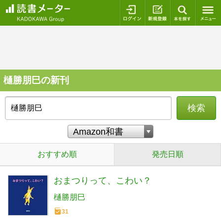
ログイン
新規登録
本を探
樋勝朋巳の新刊
検索
おすすめ順
発売日順
おまつりって、こわい？
樋勝朋巳
31