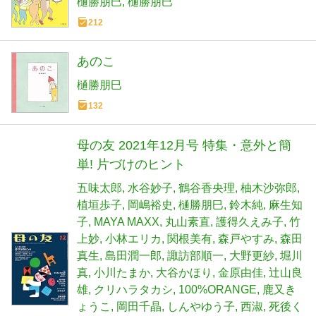
樋勝朋巳
樋勝朋巳
212
あのこ
樋勝朋巳
132
母の友 2021年12月号 特集・意外と簡
単! 片づけのヒント
五味太郎
水谷妙子
鶴谷香央理
柚木沙弥郎
植垣歩子
岡嶋裕史
樋勝朋巳
鈴木純
麻生知
子
MAYA MAXX
丸山素直
護得久えみ子
竹
上妙
小林エリカ
関根美有
森戸やすみ
森田
真生
島田潤一郎
諏訪部順一
大野更紗
堀川
真
小川たまか
大谷かほり
金原由佳
辻山良
雄
クリハラタカシ
100%ORANGE
鹿又き
ょうこ
岡田千晶
しんやゆう子
西淑
死後く