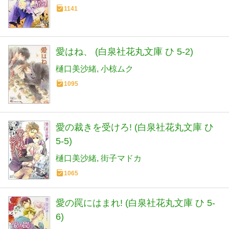
1141
愛はね、 (白泉社花丸文庫 ひ 5-2)
樋口美沙緒
小椋ムク
1095
愛の裁きを受けろ! (白泉社花丸文庫 ひ
5-5)
樋口美沙緒
街子マドカ
1065
愛の罠にはまれ! (白泉社花丸文庫 ひ 5-
6)