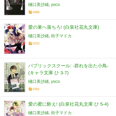
樋口美沙緒
yoco
1686
愛の巣へ落ちろ! (白泉社花丸文庫)
樋口美沙緒
街子マドカ
1533
パブリックスクール: -群れを出た小鳥-
(キャラ文庫 ひ 3-7)
樋口美沙緒
yoco
1401
愛の蜜に酔え! (白泉社花丸文庫 ひ 5-4)
樋口美沙緒
街子マドカ