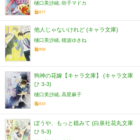
樋口美沙緒
街子マドカ
977
他人じゃないけれど (キャラ文庫)
樋口美沙緒
穂波ゆきね
958
狗神の花嫁【キャラ文庫】 (キャラ文庫
ひ 3-3)
樋口美沙緒
高星麻子
910
ぼうや、もっと鏡みて (白泉社花丸文庫
ひ 5-3)