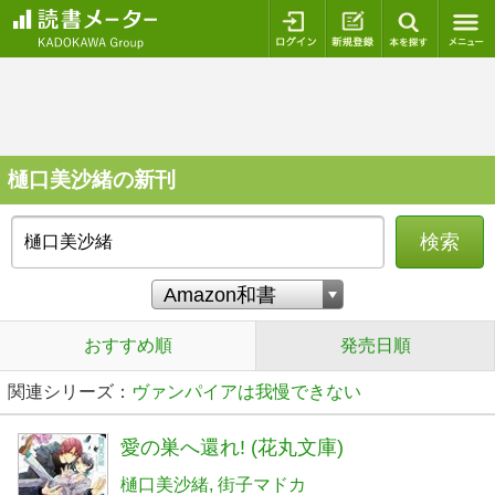
ログイン
新規登録
本を探
樋口美沙緒の新刊
検索
おすすめ順
発売日順
関連シリーズ：
ヴァンパイアは我慢できない
愛の巣へ還れ! (花丸文庫)
樋口美沙緒
街子マドカ