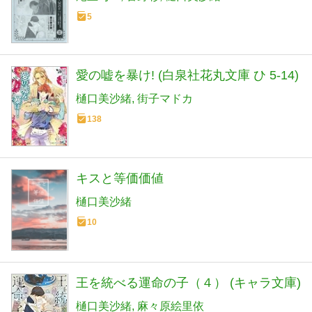
5
愛の嘘を暴け! (白泉社花丸文庫 ひ 5-14)
樋口美沙緒
街子マドカ
138
キスと等価価値
樋口美沙緒
10
王を統べる運命の子（４） (キャラ文庫)
樋口美沙緒
麻々原絵里依