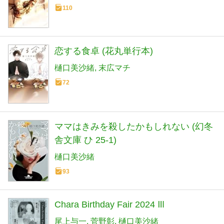
110
恋する食卓 (花丸単行本)
樋口美沙緒
末広マチ
72
ママはきみを殺したかもしれない (幻冬
舎文庫 ひ 25-1)
樋口美沙緒
93
Chara Birthday Fair 2024 Ⅲ
尾上与一
菅野彰
樋口美沙緒