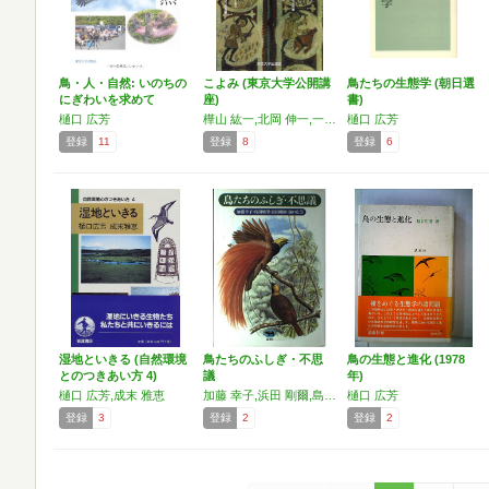
鳥・人・自然: いのちの
こよみ (東京大学公開講
鳥たちの生態学 (朝日選
にぎわいを求めて
座)
書)
樋口 広芳
樺山 紘一,北岡 伸一,一井 信吾,佐藤 信,岡村 定矩,榊 佳之,矢坂 雅充,川原 秀城,片山 英男,樋口 広芳
樋口 広芳
登録
11
登録
8
登録
6
湿地といきる (自然環境
鳥たちのふしぎ・不思
鳥の生態と進化 (1978
とのつきあい方 4)
議
年)
樋口 広芳,成末 雅恵
加藤 幸子,浜田 剛爾,島田 璃里,樋口 広芳
樋口 広芳
登録
3
登録
2
登録
2