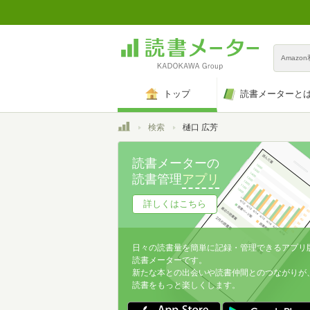
Amazo
トップ
読書メーターと
トップ
検索
樋口 広芳
読書メーターの
読書管理
アプリ
詳しくはこちら
日々の読書量を簡単に記録・管理できるアプリ
読書メーターです。
新たな本との出会いや読書仲間とのつながりが
読書をもっと楽しくします。