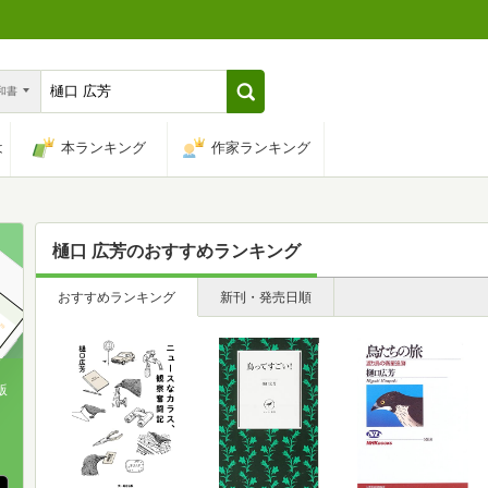
n和書
は
本ランキング
作家ランキング
樋口 広芳
のおすすめランキング
おすすめランキング
新刊・発売日順
版
、