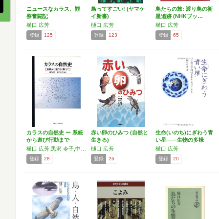
ニュースなカラス、観
鳥ってすごい! (ヤマケ
鳥たちの旅: 渡り鳥の衛
察奮闘記
イ新書)
星追跡 (NHKブッ…
樋口 広芳
樋口 広芳
樋口 広芳
登録
125
登録
123
登録
65
カラスの自然史 ー 系統
赤い卵のひみつ (自然と
生命(いのち)にぎわう青
から遊び行動まで
生きる)
い星――生物の多様
性…
樋口 広芳,黒沢 令子,中村 純夫,長谷川 雅美,藤田 素子,堀 正和,百瀬 浩,森下 英美子,山崎 剛史,吉田 保志子,吉田 保晴,H. Haring,A. Kryukov,J. Martzluff,伊澤 栄一,杉田 昭栄,鈴木 仁,高木 憲太郎
樋口 広芳
樋口 広芳
登録
28
登録
26
登録
20