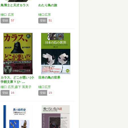
鳥博士と天才カラス
わたり鳥の旅
樋口 広芳
樋口広芳
登録
57
登録
51
カラス、どこが悪い (小
日本の鳥の世界
学館文庫 Y ひ- …
樋口 広芳,森下 英美子
樋口広芳
登録
16
登録
15