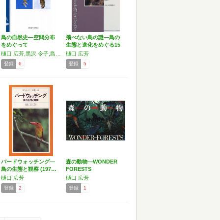
鳥の自然史―空間分布
飛べない鳥の謎―鳥の
をめぐって
生態と進化をめぐる15
章…
樋口 広芳,黒沢 令子,島崎 彦人,鈴木 透,高須 夫悟,西海 功,長谷川 理,藤田 剛,百瀬 浩,山浦 悠一,山口 典之,天野 一葉,植田 睦之,江田 真毅,加藤 和弘,金子 正美,小池 重人
樋口 広芳
登録
6
登録
5
バードウォッチング―
森の動物―WONDER
鳥の生態と観察 (197…
FORESTS
樋口 広芳
樋口 広芳
登録
2
登録
1