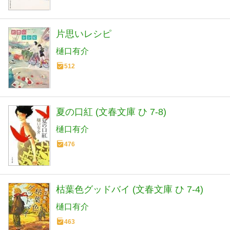
片思いレシピ
樋口有介
512
夏の口紅 (文春文庫 ひ 7-8)
樋口有介
476
枯葉色グッドバイ (文春文庫 ひ 7-4)
樋口有介
463