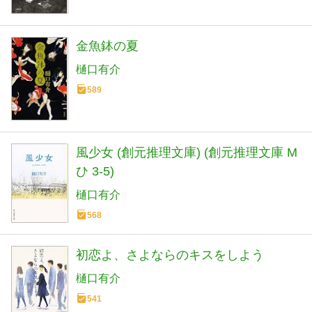
金魚鉢の夏
樋口有介
589
風少女 (創元推理文庫) (創元推理文庫 M
ひ 3-5)
樋口有介
568
初恋よ、さよならのキスをしよう
樋口有介
541