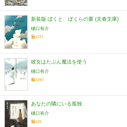
新装版 ぼくと、ぼくらの夏 (文春文庫)
樋口有介
1727
彼女はたぶん魔法を使う
樋口有介
1292
あなたの隣にいる孤独
樋口有介
626