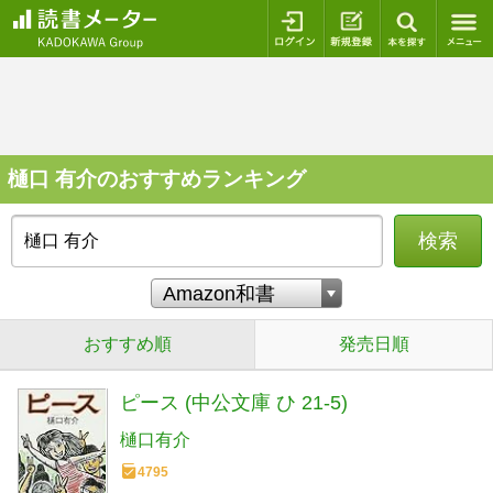
ログイン
新規登録
本を探
樋口 有介のおすすめランキング
検索
おすすめ順
発売日順
ピース (中公文庫 ひ 21-5)
樋口有介
4795