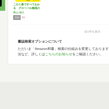
この１冊ですべてわか
る グローバル物流の
基本
樫山 峰久
登録
15
全1件を表示
書誌検索オプションについて
ただいま「Amazon和書」検索の仕組みを変更しておりま
法など、詳しくは
こちらのお知らせ
をご確認ください。