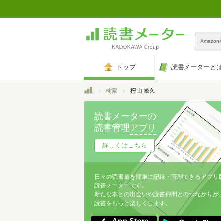
Amazo
トップ
読書メーターと
トップ
検索
樫山 峰久
読書メーターの
読書管理
アプリ
詳しくはこちら
日々の読書量を簡単に記録・管理できるアプリ
読書メーターです。
新たな本との出会いや読書仲間とのつながりが
読書をもっと楽しくします。