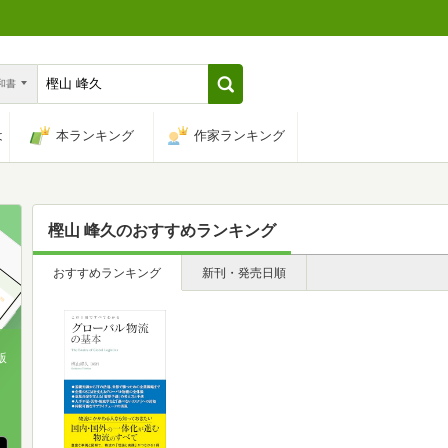
n和書
は
本ランキング
作家ランキング
樫山 峰久
のおすすめランキング
おすすめランキング
新刊・発売日順
版
、