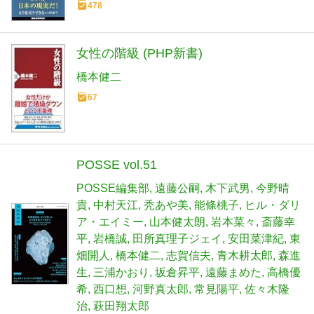
478
女性の階級 (PHP新書)
橋本健二
67
POSSE vol.51
POSSE編集部
遠藤公嗣
木下武男
今野晴
貴
中村天江
秃あや美
能條桃子
ヒル・ダリ
ア・エイミー
山本健太朗
岩本菜々
斎藤幸
平
岩橋誠
田所真理子ジェイ
安田菜津紀
東
畑開人
橋本健二
志賀信夫
青木耕太郎
森進
生
三浦かおり
坂倉昇平
遠藤まめた
高橋優
希
西口想
河野真太郎
常見陽平
佐々木隆
治
萩田翔太郎