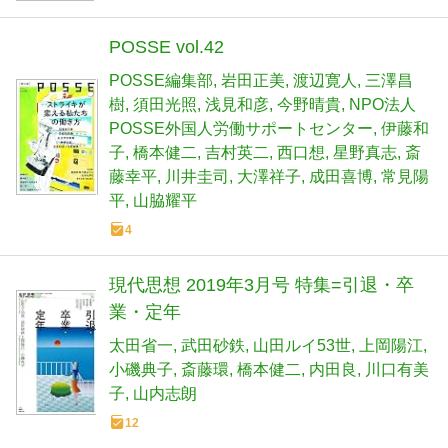
POSSE vol.42
POSSE編集部
岩田正美
渡辺寛人
三澤昌
樹
須田光照
浅見和彦
今野晴貴
NPO法人
POSSE外国人労働サポートセンター
伊藤和
子
橋本健二
吉村英二
西口想
星野真志
斎
藤幸平
川井圭司
大澤祥子
成田喜博
常見陽
平
山脇耀平
4
現代思想 2019年3月号 特集=引退・卒
業・定年
太田省一
武田砂鉄
山田ルイ53世
上岡陽江
小磯典子
斎藤環
橋本健二
内田良
川口有美
子
山内志朗
12