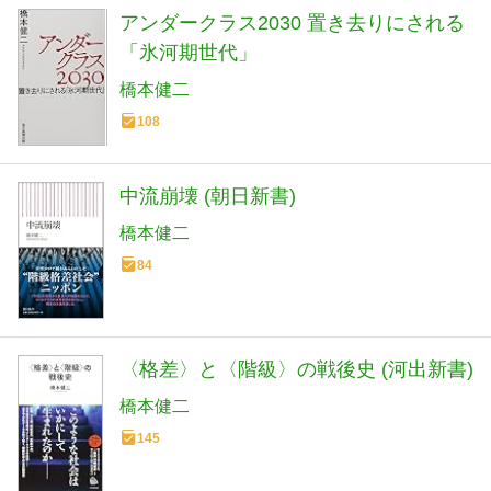
アンダークラス2030 置き去りにされる
「氷河期世代」
橋本健二
108
中流崩壊 (朝日新書)
橋本健二
84
〈格差〉と〈階級〉の戦後史 (河出新書)
橋本健二
145