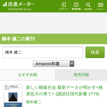
ログイン
新規登録
本を探
橋本 健二の新刊
検索
おすすめ順
発売日順
新しい階級社会 最新データが明かす<格
差拡大の果て> (講談社現代新書 2779)
橋本健二