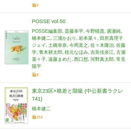
6
POSSE vol.50
POSSE編集部
斎藤幸平
今野晴貴
廣瀬純
橋本健二
三浦かおり
岩本菜々
田所真理子
ジェイ
土橋幸奈
今岡直之
佐々木隆治
佐藤
学
青木耕太郎
枝元なほみ
吉良佳奈江
古瀬
菜々子
遠藤まめた
西口想
河野真太郎
常見
陽平
8
東京23区×格差と階級 (中公新書ラクレ
741)
橋本健二
354