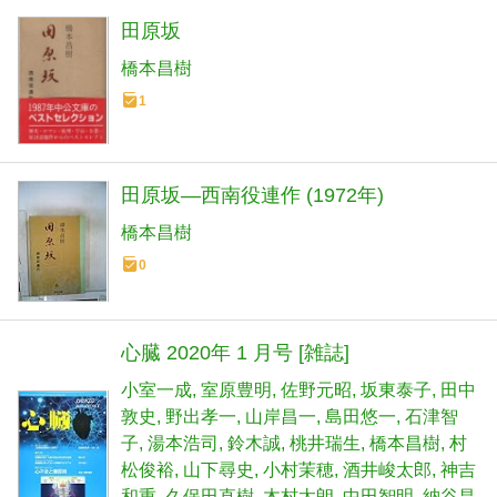
田原坂
橋本昌樹
1
田原坂―西南役連作 (1972年)
橋本昌樹
0
心臓 2020年 1 月号 [雑誌]
小室一成
室原豊明
佐野元昭
坂東泰子
田中
敦史
野出孝一
山岸昌一
島田悠一
石津智
子
湯本浩司
鈴木誠
桃井瑞生
橋本昌樹
村
松俊裕
山下尋史
小村茉穂
酒井峻太郎
神吉
和重
久保田直樹
木村太朗
中田智明
納谷昌