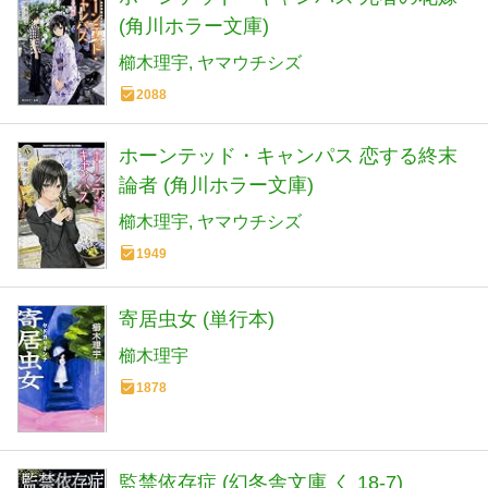
(角川ホラー文庫)
櫛木理宇
ヤマウチシズ
2088
ホーンテッド・キャンパス 恋する終末
論者 (角川ホラー文庫)
櫛木理宇
ヤマウチシズ
1949
寄居虫女 (単行本)
櫛木理宇
1878
監禁依存症 (幻冬舎文庫 く 18-7)