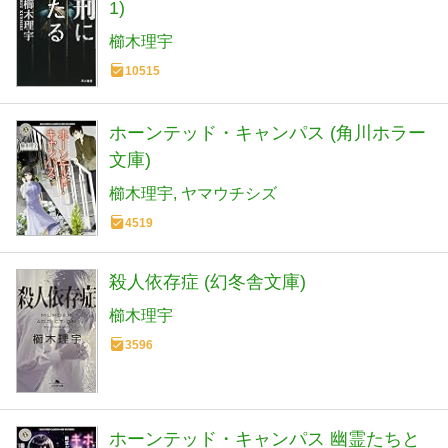
1)
櫛木理宇
10515
ホーンテッド・キャンパス (角川ホラー
文庫)
櫛木理宇
ヤマウチシズ
4519
殺人依存症 (幻冬舎文庫)
櫛木理宇
3596
ホーンテッド・キャンパス 幽霊たちと