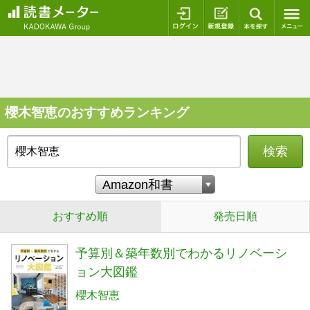
ログイン
新規登録
本を探
櫻木智恵のおすすめランキング
検索
おすすめ順
発売日順
予算別＆築年数別でわかるリノベーシ
ョン大図鑑
櫻木智恵