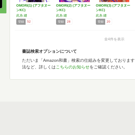
OMORI(1) (アフタヌー
OMORI(2) (アフタヌー
OMORI(3) (アフタヌー
ンKC)
ンKC)
ンKC)
此糸 縫
此糸 縫
此糸 縫
登録
52
登録
28
登録
20
全4件を表示
書誌検索オプションについて
ただいま「Amazon和書」検索の仕組みを変更しておりま
法など、詳しくは
こちらのお知らせ
をご確認ください。