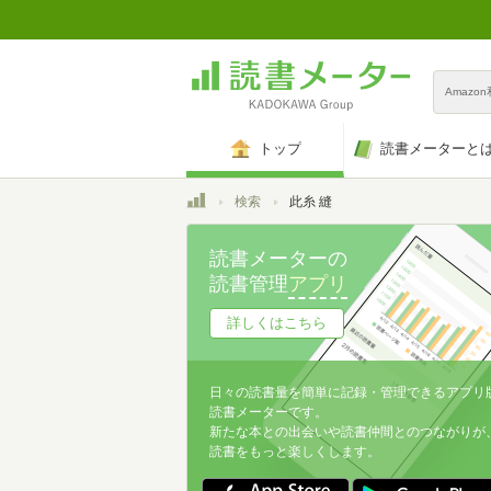
Amazo
トップ
読書メーターと
トップ
検索
此糸 縫
読書メーターの
読書管理
アプリ
詳しくはこちら
日々の読書量を簡単に記録・管理できるアプリ
読書メーターです。
新たな本との出会いや読書仲間とのつながりが
読書をもっと楽しくします。