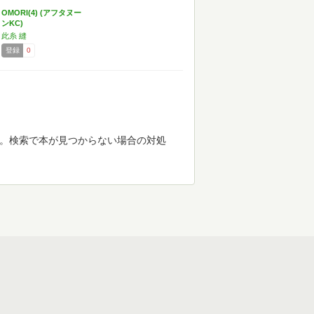
OMORI(4) (アフタヌー
ンKC)
此糸 縫
登録
0
す。検索で本が見つからない場合の対処