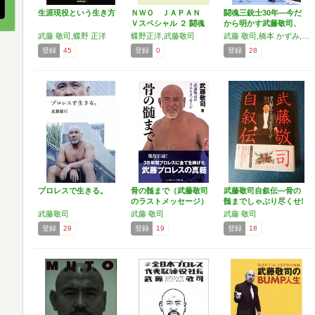
生涯現役という生き方
ＮＷＯ ＪＡＰＡＮ
闘魂三銃士30年―今だ
Ｖスペシャル ２ 闘魂
から明かす武藤敬司、
Ｖ…
蝶…
武藤 敬司,蝶野 正洋
蝶野正洋,武藤敬司
武藤 敬司,橋本 かずみ,蝶野 正洋
登録
45
登録
0
登録
28
プロレスで生きる。
骨の髄まで（武藤敬司
武藤敬司自叙伝―骨の
のラストメッセージ）
髄までしゃぶり尽くせ!
武藤敬司
武藤 敬司
武藤 敬司
登録
29
登録
19
登録
18