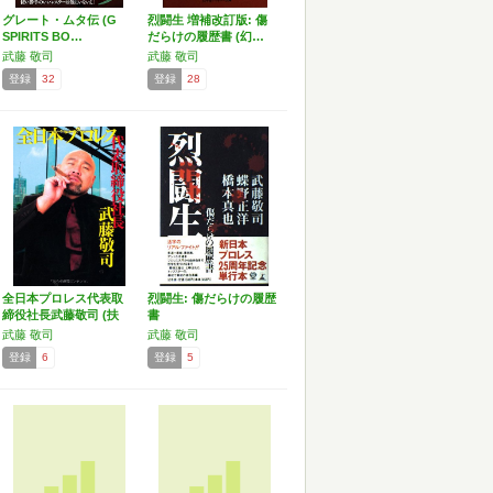
グレート・ムタ伝 (G
烈闘生 増補改訂版: 傷
SPIRITS BO…
だらけの履歴書 (幻…
武藤 敬司
武藤 敬司
登録
32
登録
28
全日本プロレス代表取
烈闘生: 傷だらけの履歴
締役社長武藤敬司 (扶
書
桑…
武藤 敬司
武藤 敬司
登録
6
登録
5