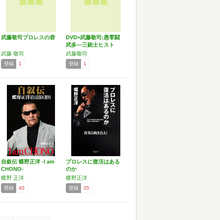
武藤敬司プロレスの砦
DVD>武藤敬司:愚零闘
武多―三銃士ヒスト
リ…
武藤 敬司
武藤敬司
登録
1
登録
1
自叙伝 蝶野正洋 -I am
プロレスに復活はある
CHONO-
のか
蝶野 正洋
蝶野正洋
登録
40
登録
35