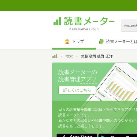
Amazo
トップ
読書メーターと
トップ
検索
武藤 敬司,蝶野 正洋
読書メーターの
読書管理
アプリ
詳しくはこちら
日々の読書量を簡単に記録・管理できるアプリ
読書メーターです。
新たな本との出会いや読書仲間とのつながりが
読書をもっと楽しくします。