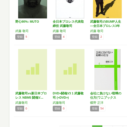
野心90%: MUTO
全日本プロレス代表取
武藤敬司のBUMP人生
締役 武藤敬司
―全日本プロレス3年
半…
武藤 敬司
武藤 敬司
武藤 敬司
登録
5
登録
4
登録
2
武藤敬司vs新日本プロ
DVD>闘魂V3 1 武藤敬
会社に負けない喧嘩の
レス NBM5 闘魂V…
司 (<DVD>)
仕方(ワニブックス
PLU…
武藤敬司
武藤敬司
蝶野 正洋
登録
0
登録
0
登録
54