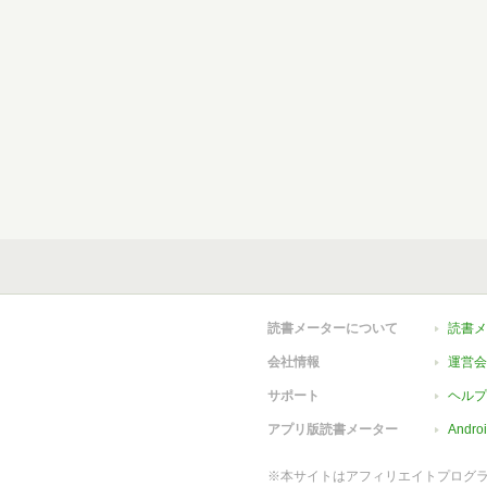
読書メーターについて
読書メ
会社情報
運営会
サポート
ヘルプ
アプリ版読書メーター
Andr
※本サイトはアフィリエイトプログ