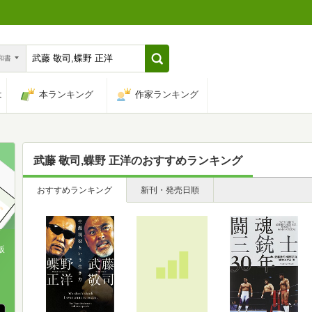
n和書
は
本ランキング
作家ランキング
武藤 敬司,蝶野 正洋
のおすすめランキング
おすすめランキング
新刊・発売日順
版
、