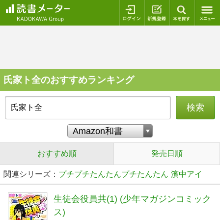
ログイン
新規登録
本を探
氏家ト全のおすすめランキング
検索
おすすめ順
発売日順
関連シリーズ：
プチプチたんたんプチたんたん
濱中アイ
生徒会役員共(1) (少年マガジンコミック
ス)