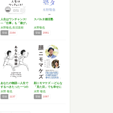
人生はワンチャンス!
スパルタ婚活塾
―「仕事」も「遊び」
も…
水野敬也,長沼直樹
水野敬也
登録
2164
登録
2061
あなたの物語―人生で
顔ニモマケズ ―どんな
するべきたった一つの
「見た目」でも幸せに
こと
な…
水野 敬也
水野 敬也
登録
1137
登録
1087