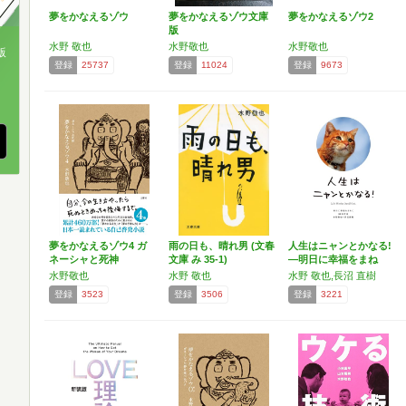
夢をかなえるゾウ
夢をかなえるゾウ文庫
夢をかなえるゾウ2
版
水野 敬也
水野敬也
水野敬也
版
登録
25737
登録
11024
登録
9673
、
夢をかなえるゾウ4 ガ
雨の日も、晴れ男 (文春
人生はニャンとかなる!
ネーシャと死神
文庫 み 35-1)
―明日に幸福をまね
く…
水野敬也
水野 敬也
水野 敬也,長沼 直樹
登録
3523
登録
3506
登録
3221