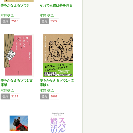
夢をかなえるゾウ3
それでも僕は夢を見る
水野敬也
水野 敬也
登録
7510
登録
3577
夢をかなえるゾウ2 文
夢をかなえるゾウ1＜文
庫版
庫版＞
水野敬也
水野 敬也
登録
3181
登録
3067