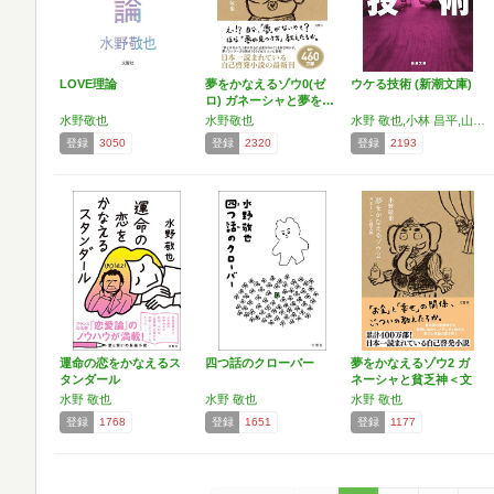
LOVE理論
夢をかなえるゾウ0(ゼ
ウケる技術 (新潮文庫)
ロ) ガネーシャと夢を…
水野敬也
水野敬也
水野 敬也,小林 昌平,山本 周嗣
登録
3050
登録
2320
登録
2193
運命の恋をかなえるス
四つ話のクローバー
夢をかなえるゾウ2 ガ
タンダール
ネーシャと貧乏神＜文
庫…
水野 敬也
水野 敬也
水野 敬也
登録
1768
登録
1651
登録
1177