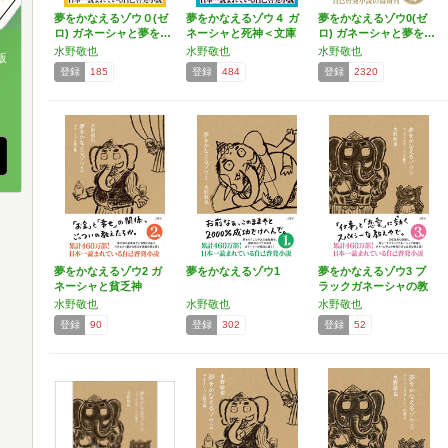
夢をかなえるゾウ０(ゼ
夢をかなえるゾウ４ ガ
夢をかなえるゾウ0(ゼ
ロ) ガネーシャと夢を…
ネーシャと死神＜文庫
ロ) ガネーシャと夢を…
版＞
水野敬也
水野敬也
水野敬也
版
登録
185
登録
484
登録
2320
、
夢をかなえるゾウ2 ガ
夢をかなえるゾウ1
夢をかなえるゾウ3 ブ
ネーシャと貧乏神
ラックガネーシャの教
え
水野敬也
水野敬也
水野敬也
登録
90
登録
302
登録
52