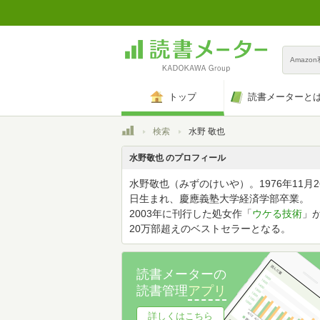
Amazo
トップ
読書メーターと
トップ
検索
水野 敬也
水野敬也 のプロフィール
水野敬也（みずのけいや）。1976年11月2
日生まれ、慶應義塾大学経済学部卒業。
2003年に刊行した処女作「
ウケる技術
」
20万部超えのベストセラーとなる。
読書メーターの
読書管理
アプリ
詳しくはこちら