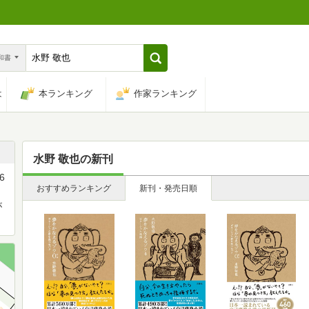
n和書
は
本ランキング
作家ランキング
水野 敬也
の新刊
6
おすすめランキング
新刊・発売日順
が