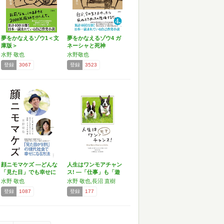
夢をかなえるゾウ1＜文
夢をかなえるゾウ4 ガ
庫版＞
ネーシャと死神
水野 敬也
水野敬也
登録
3067
登録
3523
顔ニモマケズ ―どんな
人生はワンモアチャン
「見た目」でも幸せに
ス! ―「仕事」も「遊
な…
び…
水野 敬也
水野 敬也,長沼 直樹
登録
1087
登録
177