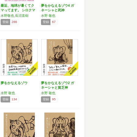
最近、地球が暑くてク
夢をかなえるゾウ4 ガ
マってます。 シロクマ
ネーシャと死神
が…
水野敬也,長沼直樹
水野 敬也
登録
286
登録
67
夢をかなえるゾウ
夢をかなえるゾウ2 ガ
ネーシャと貧乏神
水野 敬也
水野 敬也
登録
134
登録
95