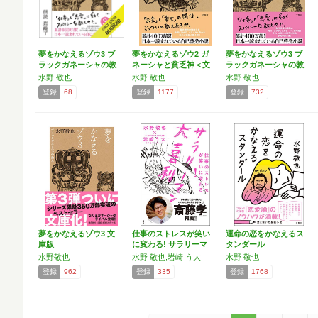
夢をかなえるゾウ3 ブ
夢をかなえるゾウ2 ガ
夢をかなえるゾウ3 ブ
ラックガネーシャの教
ネーシャと貧乏神＜文
ラックガネーシャの教
え
庫…
え…
水野 敬也
水野 敬也
水野 敬也
登録
68
登録
1177
登録
732
夢をかなえるゾウ3 文
仕事のストレスが笑い
運命の恋をかなえるス
庫版
に変わる! サラリーマ
タンダール
ン…
水野敬也
水野 敬也,岩崎 う大
水野 敬也
登録
962
登録
335
登録
1768