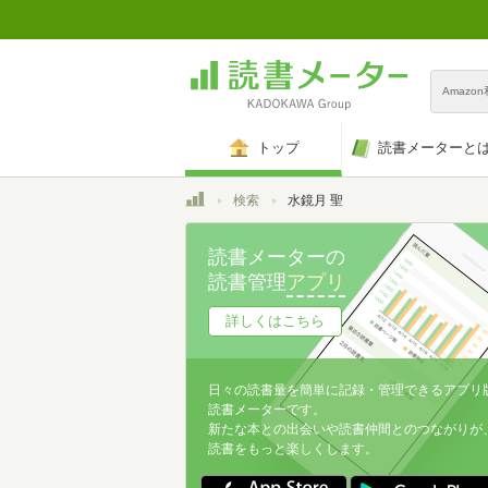
Amazo
トップ
読書メーターと
トップ
検索
水鏡月 聖
読書メーターの
読書管理
アプリ
詳しくはこちら
日々の読書量を簡単に記録・管理できるアプリ
読書メーターです。
新たな本との出会いや読書仲間とのつながりが
読書をもっと楽しくします。