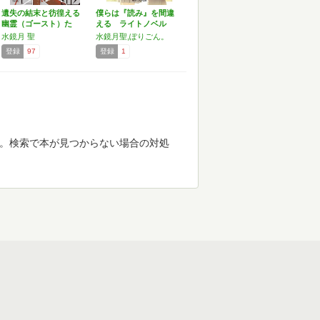
遺失の結末と彷徨える
僕らは『読み』を間違
幽霊（ゴースト）た
える ライトノベル
ち ～…
1-…
水鏡月 聖
水鏡月聖,ぽりごん。
登録
97
登録
1
す。検索で本が見つからない場合の対処