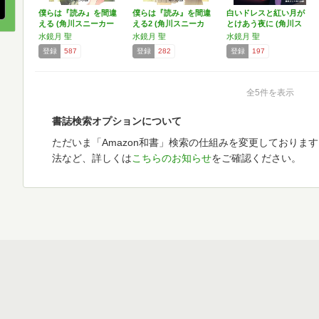
僕らは『読み』を間違
僕らは『読み』を間違
白いドレスと紅い月が
える (角川スニーカー
える2 (角川スニーカ
とけあう夜に (角川ス
文…
ー…
ニ…
水鏡月 聖
水鏡月 聖
水鏡月 聖
登録
587
登録
282
登録
197
全5件を表示
書誌検索オプションについて
ただいま「Amazon和書」検索の仕組みを変更しておりま
法など、詳しくは
こちらのお知らせ
をご確認ください。