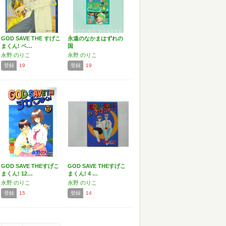
GOD SAVE THE すげこ
永遠のなかまはずれの
まくん! ベ…
国
永野 のりこ
永野 のりこ
登録
19
登録
19
GOD SAVE THEすげこ
GOD SAVE THEすげこ
まくん! 12…
まくん! 4 …
永野 のりこ
永野 のりこ
登録
15
登録
14