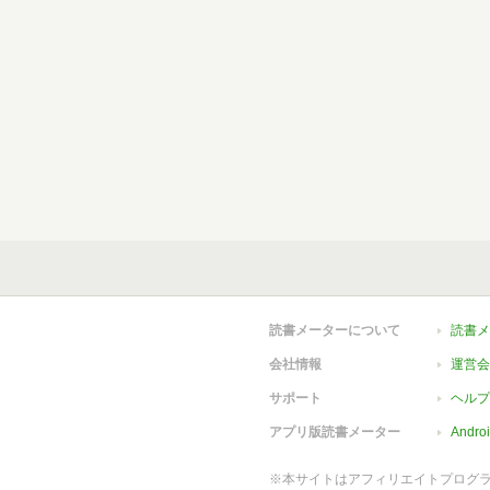
読書メーターについて
読書メ
会社情報
運営会
サポート
ヘルプ
アプリ版読書メーター
Andr
※本サイトはアフィリエイトプログ