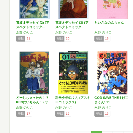
電波オデッセイ (2) (ア
電波オデッセイ (3) (ア
ちいさなのんちゃん
スペクトコミック…
スペクトコミック…
永野 のりこ
永野 のりこ
永野 のりこ
登録
21
登録
20
登録
19
どーしちゃったの！？
科学少年01くん (アスキ
GOD SAVE THEすげこ
KENにいちゃん！ (ワ…
ーコミックス)
まくん! 11…
永野 のりこ
永野 のりこ
永野 のりこ
登録
17
登録
16
登録
15