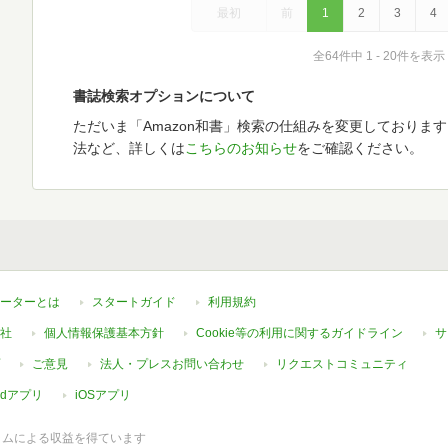
最初
前
1
2
3
4
全64件中 1 - 20件を表示
書誌検索オプションについて
ただいま「Amazon和書」検索の仕組みを変更しておりま
法など、詳しくは
こちらのお知らせ
をご確認ください。
ーターとは
スタートガイド
利用規約
社
個人情報保護基本方針
Cookie等の利用に関するガイドライン
サ
ご意見
法人・プレスお問い合わせ
リクエストコミュニティ
oidアプリ
iOSアプリ
ラムによる収益を得ています