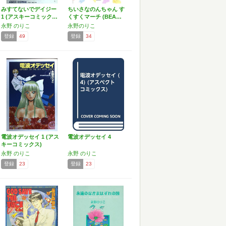
みすてないでデイジー
ちいさなのんちゃん す
1 (アスキーコミック…
くすくマーチ (BEA…
永野 のりこ
永野のりこ
登録
49
登録
34
電波オデッセイ 1 (アス
電波オデッセイ 4
キーコミックス)
永野 のりこ
永野 のりこ
登録
23
登録
23