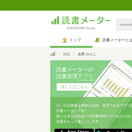
Amazo
トップ
読書メーターと
トップ
検索
永野 のりこ
読書メーターの
読書管理
アプリ
詳しくはこちら
日々の読書量を簡単に記録・管理できるアプリ
読書メーターです。
新たな本との出会いや読書仲間とのつながりが
読書をもっと楽しくします。