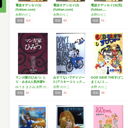
電波オデッセイ(1)
電波オデッセイ(2)
電波オデッセイ(3)(完)
(fukkan.com)
(fukkan.com)
(fukkan.…
永野のりこ
永野のりこ
永野のりこ
登録
113
登録
62
登録
51
マンガ家のひみつ: と
みすてないでデイジー
GOD SAVE THEすげこ
り・みき&人気作家9
2 (アスキーコミック…
まくん! 1 …
人…
ゆうき まさみ,永野 のりこ,しりあがり 寿,とり・みき
永野 のりこ
永野 のりこ
登録
32
登録
31
登録
30