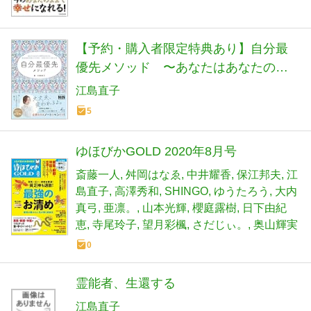
【予約・購入者限定特典あり】自分最
優先メソッド 〜あなたはあなたの世
界の主人公。本当の自分を迎えに行け
江島直子
ば、人生はやさしく回りだす〜
5
ゆほびかGOLD 2020年8月号
斎藤一人
舛岡はなゑ
中井耀香
保江邦夫
江
島直子
高澤秀和
SHINGO
ゆうたろう
大内
真弓
亜凛。
山本光輝
櫻庭露樹
日下由紀
恵
寺尾玲子
望月彩楓
さだじぃ。
奥山輝実
0
霊能者、生還する
江島直子