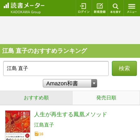
ログイン
新規登録
本を探
江島 直子のおすすめランキング
検索
おすすめ順
発売日順
人生が再生する鳳凰メソッド
江島直子
16