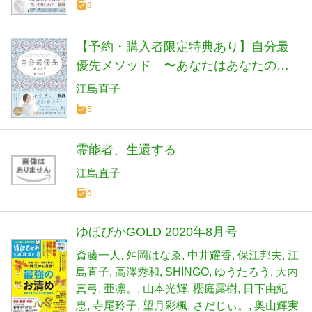
0
【予約・購入者限定特典あり】自分最
優先メソッド 〜あなたはあなたの世
界の主人公。本当の自分を迎えに行け
江島直子
ば、人生はやさしく回りだす〜
5
霊能者、生還する
江島直子
0
ゆほびかGOLD 2020年8月号
斎藤一人
舛岡はなゑ
中井耀香
保江邦夫
江
島直子
高澤秀和
SHINGO
ゆうたろう
大内
真弓
亜凛。
山本光輝
櫻庭露樹
日下由紀
恵
寺尾玲子
望月彩楓
さだじぃ。
奥山輝実