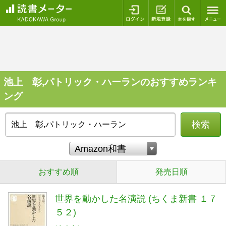
ログイン
新規登録
本を探
池上 彰,パトリック・ハーランのおすすめランキ
ング
検索
おすすめ順
発売日順
世界を動かした名演説 (ちくま新書 １７
５２)