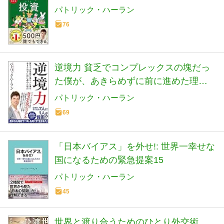
パトリック・ハーラン
76
逆境力 貧乏でコンプレックスの塊だっ
た僕が、あきらめずに前に進めた理由
(SB新書)
パトリック・ハーラン
69
「日本バイアス」を外せ!: 世界一幸せな
国になるための緊急提案15
パトリック・ハーラン
45
世界と渡り合うためのひとり外交術