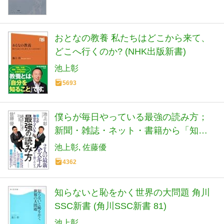
おとなの教養 私たちはどこから来て、
どこへ行くのか? (NHK出版新書)
池上彰
5693
僕らが毎日やっている最強の読み方；
新聞・雑誌・ネット・書籍から「知識
と教養」を身につける70の極意
池上彰
佐藤優
4362
知らないと恥をかく世界の大問題 角川
SSC新書 (角川SSC新書 81)
池上彰