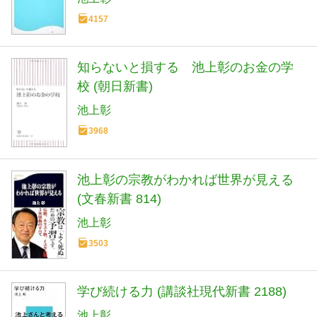
4157
知らないと損する 池上彰のお金の学
校 (朝日新書)
池上彰
3968
池上彰の宗教がわかれば世界が見える
(文春新書 814)
池上彰
3503
学び続ける力 (講談社現代新書 2188)
池上彰