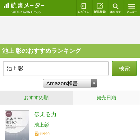
ログイン
新規登録
本を探
池上 彰のおすすめランキング
検索
おすすめ順
発売日順
伝える力
池上彰
11999