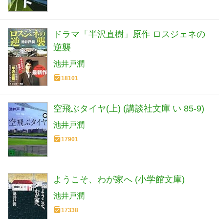
ドラマ「半沢直樹」原作 ロスジェネの
逆襲
池井戸潤
18101
空飛ぶタイヤ(上) (講談社文庫 い 85-9)
池井戸潤
17901
ようこそ、わが家へ (小学館文庫)
池井戸潤
17338