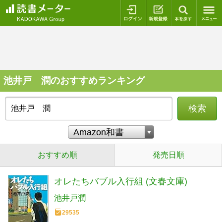
ログイン
新規登録
本を探
池井戸 潤のおすすめランキング
検索
おすすめ順
発売日順
オレたちバブル入行組 (文春文庫)
池井戸潤
29535