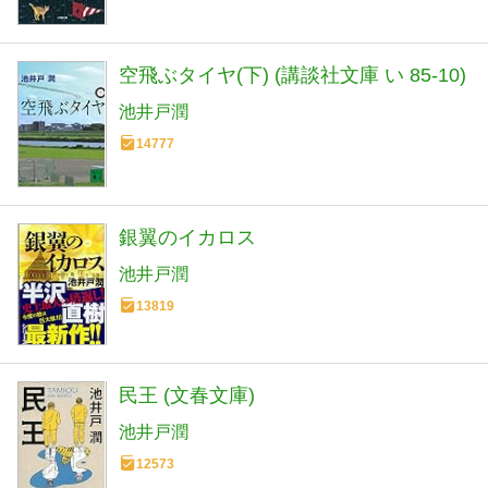
空飛ぶタイヤ(下) (講談社文庫 い 85-10)
池井戸潤
14777
銀翼のイカロス
池井戸潤
13819
民王 (文春文庫)
池井戸潤
12573