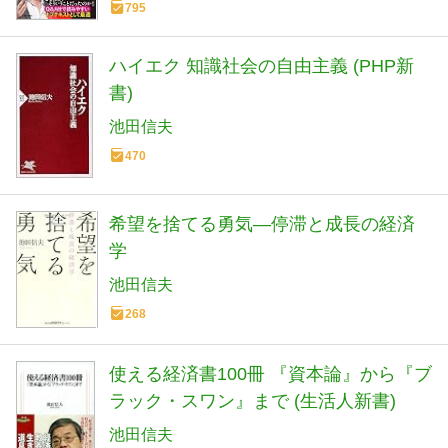
795
ハイエク 知識社会の自由主義 (PHP新
書)
池田信夫
470
希望を捨てる勇気―停滞と成長の経済
学
池田信夫
268
使える経済書100冊 『資本論』から『ブ
ラック・スワン』まで (生活人新書)
池田信夫