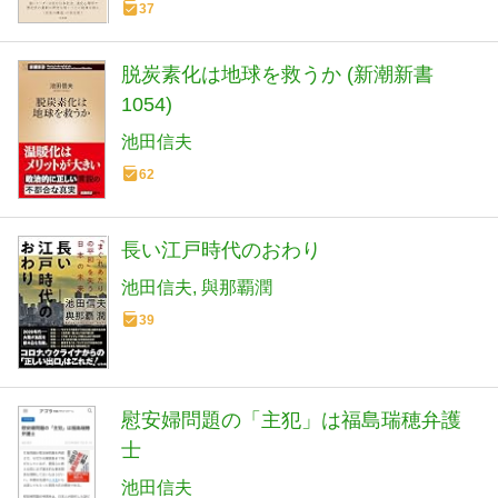
37
脱炭素化は地球を救うか (新潮新書
1054)
池田信夫
62
長い江戸時代のおわり
池田信夫
與那覇潤
39
慰安婦問題の「主犯」は福島瑞穂弁護
士
池田信夫