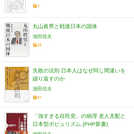
3
丸山眞男と戦後日本の国体
池田信夫
28
失敗の法則 日本人はなぜ同じ間違いを
繰り返すのか
池田信夫
97
「強すぎる自民党」の病理 老人支配と
日本型ポピュリズム (PHP新書)