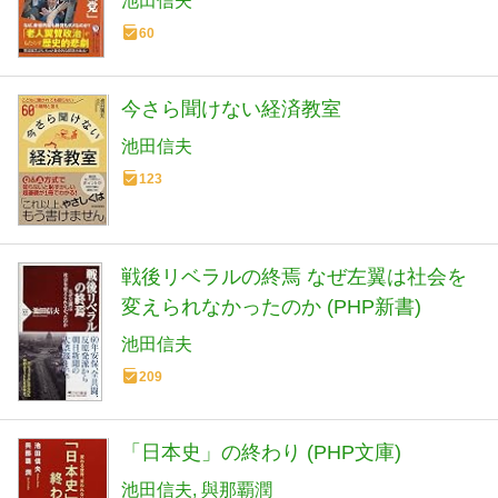
池田信夫
60
今さら聞けない経済教室
池田信夫
123
戦後リベラルの終焉 なぜ左翼は社会を
変えられなかったのか (PHP新書)
池田信夫
209
「日本史」の終わり (PHP文庫)
池田信夫
與那覇潤