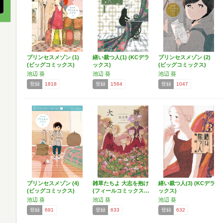
プリンセスメゾン (1)
繕い裁つ人(1) (KCデラ
プリンセスメゾン (2)
(ビッグコミックス)
ックス)
(ビッグコミックス)
池辺 葵
池辺 葵
池辺 葵
登録
1818
登録
1564
登録
1047
プリンセスメゾン (4)
雑草たちよ 大志を抱け
繕い裁つ人(3) (KCデラ
(ビッグコミックス)
(フィールコミックス…
ックス)
池辺 葵
池辺 葵
池辺 葵
登録
691
登録
633
登録
632