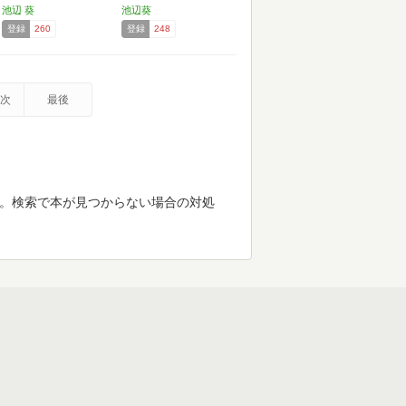
池辺 葵
池辺葵
登録
260
登録
248
次
最後
す。検索で本が見つからない場合の対処