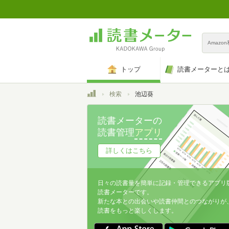
Amazo
トップ
読書メーターと
トップ
検索
池辺葵
読書メーターの
読書管理
アプリ
詳しくはこちら
日々の読書量を簡単に記録・管理できるアプリ
読書メーターです。
新たな本との出会いや読書仲間とのつながりが
読書をもっと楽しくします。