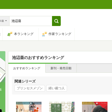
n和書
は
本ランキング
作家ランキング
池辺葵
のおすすめランキング
おすすめランキング
新刊・発売日順
関連シリーズ
プリンセスメゾン
繕い裁つ人
版
、