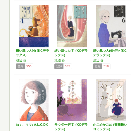
繕い裁つ人(4) (KCデラ
繕い裁つ人(5) (KCデラ
繕い裁つ人(6)<完> (KC
ックス)
ックス)
デラックス)
池辺 葵
池辺 葵
池辺 葵
登録
555
登録
535
登録
518
ねぇ、ママ: A.L.C.DX
サウダーデ(1) (KCデラ
かごめかごめ (書籍扱い
ックス)
コミックス)