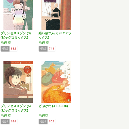
プリンセスメゾン (3)
繕い裁つ人(2) (KCデラ
(ビッグコミックス)
ックス)
池辺 葵
池辺 葵
登録
832
登録
748
プリンセスメゾン (5)
どぶがわ (A.L.C.DX)
(ビッグコミックス)
池辺 葵
池辺葵
登録
619
登録
602