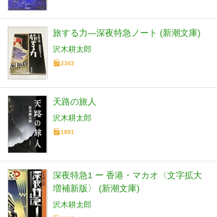
旅する力―深夜特急ノート (新潮文庫)
沢木耕太郎
2343
天路の旅人
沢木耕太郎
1991
深夜特急1 ー 香港・マカオ〈文字拡大
増補新版〉 (新潮文庫)
沢木耕太郎