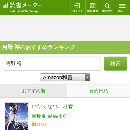
ログイン
新規登録
本を探
河野 裕のおすすめランキング
検索
おすすめ順
発売日順
いなくなれ、群青
河野裕
越島はぐ
14763