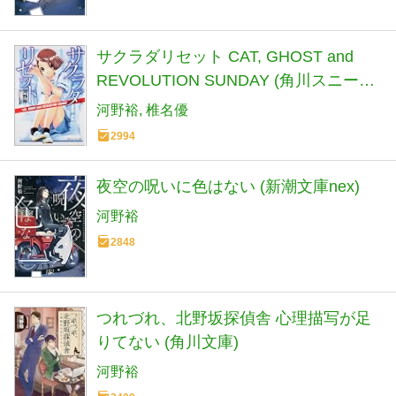
サクラダリセット CAT, GHOST and
REVOLUTION SUNDAY (角川スニーカ
ー文庫 こ 1-1-1)
河野裕
椎名優
2994
夜空の呪いに色はない (新潮文庫nex)
河野裕
2848
つれづれ、北野坂探偵舎 心理描写が足
りてない (角川文庫)
河野裕