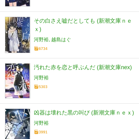
その白さえ嘘だとしても (新潮文庫ｎｅ
ｘ)
河野裕
越島はぐ
6734
汚れた赤を恋と呼ぶんだ (新潮文庫nex)
河野裕
5303
凶器は壊れた黒の叫び (新潮文庫ｎｅｘ)
河野裕
3991