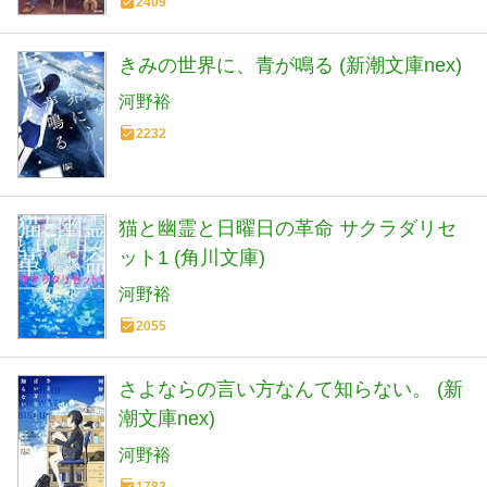
2409
きみの世界に、青が鳴る (新潮文庫nex)
河野裕
2232
猫と幽霊と日曜日の革命 サクラダリセ
ット1 (角川文庫)
河野裕
2055
さよならの言い方なんて知らない。 (新
潮文庫nex)
河野裕
1783