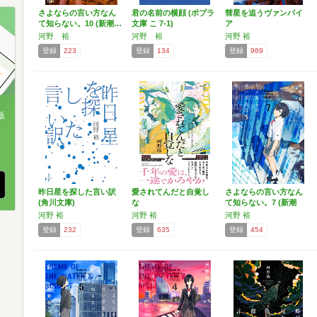
さよならの言い方なん
君の名前の横顔 (ポプラ
彗星を追うヴァンパイ
て知らない。10 (新潮…
文庫 こ 7-1)
ア
河野 裕
河野 裕
河野 裕
登録
223
登録
134
登録
969
版
、
昨日星を探した言い訳
愛されてんだと自覚し
さよならの言い方なん
(角川文庫)
な
て知らない。7 (新潮
文…
河野 裕
河野 裕
河野 裕
登録
232
登録
635
登録
454