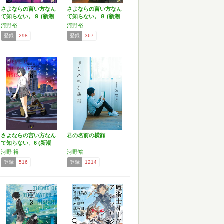
さよならの言い方なん
さよならの言い方なん
て知らない。９ (新潮
て知らない。８ (新潮
文…
文…
河野裕
河野裕
登録
298
登録
367
さよならの言い方なん
君の名前の横顔
て知らない。6 (新潮
文…
河野 裕
河野裕
登録
516
登録
1214