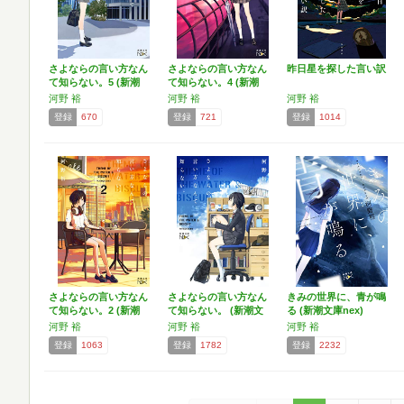
さよならの言い方なん
さよならの言い方なん
昨日星を探した言い訳
て知らない。5 (新潮
て知らない。4 (新潮
文…
文…
河野 裕
河野 裕
河野 裕
登録
670
登録
721
登録
1014
さよならの言い方なん
さよならの言い方なん
きみの世界に、青が鳴
て知らない。2 (新潮
て知らない。 (新潮文
る (新潮文庫nex)
文…
庫…
河野 裕
河野 裕
河野 裕
登録
1063
登録
1782
登録
2232