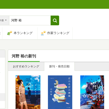
n和書
は
本ランキング
作家ランキング
河野 裕
の新刊
、
おすすめランキング
新刊・発売日順
ッ