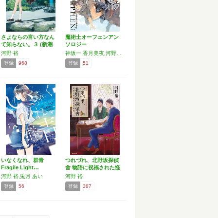
さよならの言い方なん
魔術士オーフェンアン
て知らない。３ (新潮
ソロジー
文…
河野 裕
神坂一,香月美夜,河野裕,橘公司,平坂読,秋田禎信
登録
968
登録
51
いなくなれ、群青
つれづれ、北野坂探偵
Fragile Light…
舎 物語に祝福された怪
物…
河野 裕,兎月 あい
河野 裕
登録
56
登録
387