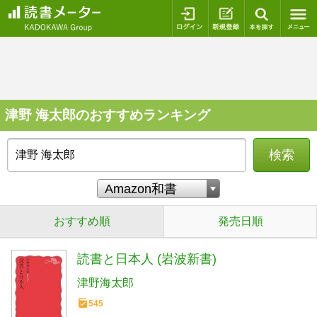
ログイン
新規登録
本を探
津野 海太郎のおすすめランキング
検索
おすすめ順
発売日順
読書と日本人 (岩波新書)
津野海太郎
545