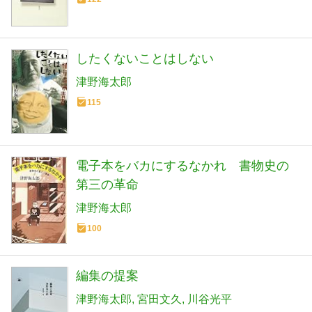
したくないことはしない
津野海太郎
115
電子本をバカにするなかれ 書物史の
第三の革命
津野海太郎
100
編集の提案
津野海太郎
宮田文久
川谷光平