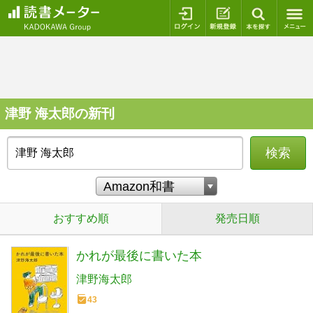
ログイン
新規登録
本を探
津野 海太郎の新刊
検索
おすすめ順
発売日順
かれが最後に書いた本
津野海太郎
43