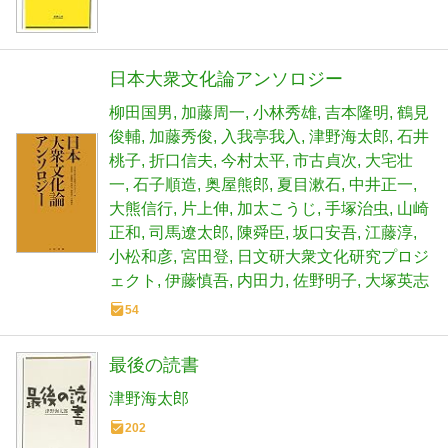
日本大衆文化論アンソロジー
柳田国男
加藤周一
小林秀雄
吉本隆明
鶴見
俊輔
加藤秀俊
入我亭我入
津野海太郎
石井
桃子
折口信夫
今村太平
市古貞次
大宅壮
一
石子順造
奥屋熊郎
夏目漱石
中井正一
大熊信行
片上伸
加太こうじ
手塚治虫
山崎
正和
司馬遼太郎
陳舜臣
坂口安吾
江藤淳
小松和彦
宮田登
日文研大衆文化研究プロジ
ェクト
伊藤慎吾
内田力
佐野明子
大塚英志
54
最後の読書
津野海太郎
202