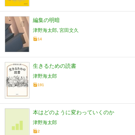
編集の明暗
津野海太郎
宮田文久
14
生きるための読書
津野海太郎
191
本はどのように変わっていくのか
津野海太郎
2