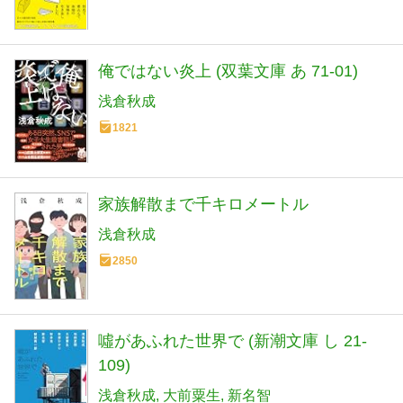
俺ではない炎上 (双葉文庫 あ 71-01)
浅倉秋成
1821
家族解散まで千キロメートル
浅倉秋成
2850
噓があふれた世界で (新潮文庫 し 21-
109)
浅倉秋成
大前粟生
新名智