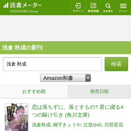
ログイン
新規登録
本を探
浅倉 秋成の新刊
検索
おすすめ順
発売日順
恋は落ちずに、落とすもの? 君に綴る4
つの駆け引き (角川文庫)
浅倉秋成
織守きょうや
辻堂ゆめ
日部星花