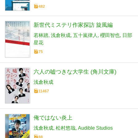
482
新世代ミステリ作家探訪 旋風編
若林踏
浅倉秋成
五十嵐律人
櫻田智也
日部
星花
75
六人の嘘つきな大学生 (角川文庫)
浅倉秋成
11467
俺ではない炎上
浅倉秋成
松村悠哉
Audible Studios
88