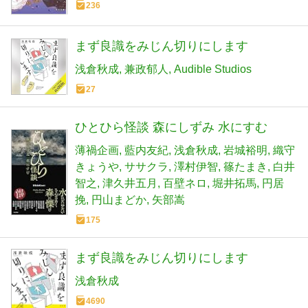
236
まず良識をみじん切りにします
浅倉秋成
兼政郁人
Audible Studios
27
ひとひら怪談 森にしずみ 水にすむ
薄禍企画
藍内友紀
浅倉秋成
岩城裕明
織守
きょうや
ササクラ
澤村伊智
篠たまき
白井
智之
津久井五月
百壁ネロ
堀井拓馬
円居
挽
円山まどか
矢部嵩
175
まず良識をみじん切りにします
浅倉秋成
4690