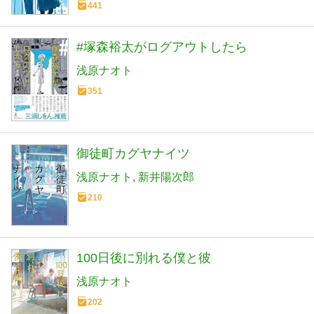
441
#塚森裕太がログアウトしたら
浅原ナオト
351
御徒町カグヤナイツ
浅原ナオト
新井陽次郎
210
100日後に別れる僕と彼
浅原ナオト
202