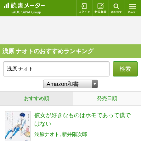
ログイン
新規登録
本を探
浅原 ナオトのおすすめランキング
検索
おすすめ順
発売日順
彼女が好きなものはホモであって僕で
はない
浅原ナオト
新井陽次郎