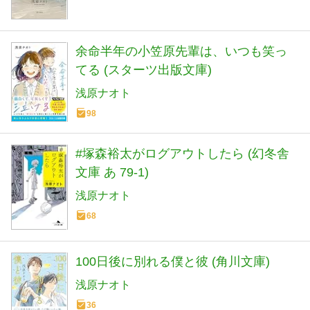
余命半年の小笠原先輩は、いつも笑っ
てる (スターツ出版文庫)
浅原ナオト
98
#塚森裕太がログアウトしたら (幻冬舎
文庫 あ 79-1)
浅原ナオト
68
100日後に別れる僕と彼 (角川文庫)
浅原ナオト
36