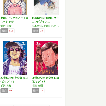
夢印 (ビッグコミックス
TURNING POINT(ター
スペシャル)
ニングポイン…
浦沢 直樹
松本大洋,浦沢直樹,カネコアツシ,小池桂一,寺田克也,エンキ・ビラル,ブレ,エマニュエル・ルパージュ,フレデリック・ペータース,バスティアン・ヴィヴェス,エディ・キャンベル,ジョン・キャサデイ,ボブ・フィンガーマン,ポール・ポープ
登録
613
登録
24
20世紀少年 完全版 (11)
20世紀少年 完全版 (10)
(ビッグコミ…
(ビッグコミ…
浦沢 直樹
浦沢 直樹
登録
36
登録
37