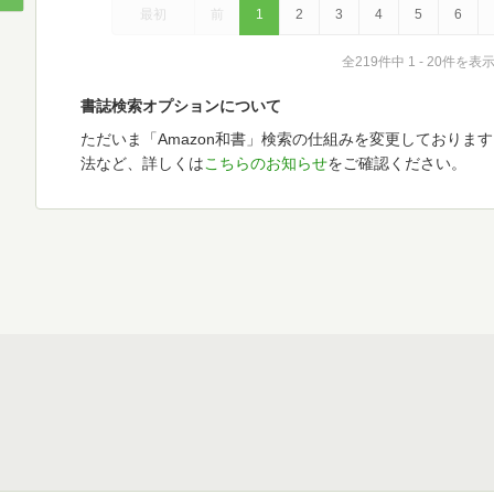
最初
前
1
2
3
4
5
6
全219件中 1 - 20件を表
書誌検索オプションについて
ただいま「Amazon和書」検索の仕組みを変更しておりま
法など、詳しくは
こちらのお知らせ
をご確認ください。