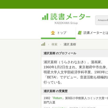
Amazo
トップ
読書メーターと
トップ
検索
浦沢 直樹
浦沢直樹 のプロフィール
浦沢直樹（うらさわなおき）。漫画家。
1960年1月2日生まれ、東京都府中市出身
明星大学人文学部経済学科卒業。1983年
「BETA!」でデビュー。音楽活動も積極的
行っている。
浦沢直樹 の受賞歴
1982「
Return
」第9回小学館新人コミック大賞一
部門入選