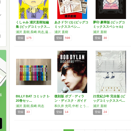
最
ン
くしゃみ 浦沢直樹短編
あさドラ! (1) (ビッグコ
夢印 豪華版 (ビッグコ
集 (ビッグコミックス…
ミックススペシ…
ミックススペシャル)
浦沢 直樹,長崎 尚志,遠藤 賢司
浦沢 直樹
浦沢 直樹
最
登録
175
登録
598
登録
30
版
BILLY BAT コミック 1-
復刻版 ボブ・ディラ
21世紀少年 完全版 (ビ
20巻セッ…
ン・ディスク・ガイド
ッグコミックススペ…
、
浦沢 直樹,長崎 尚志
和久井 光司,中村 とうよう,浦沢 直樹,菅野 ヘッケル,萩原 健太,小倉 エージ,宇田 和弘,小川 真一,鈴木 カツ
浦沢 直樹
登録
33
登録
14
登録
24