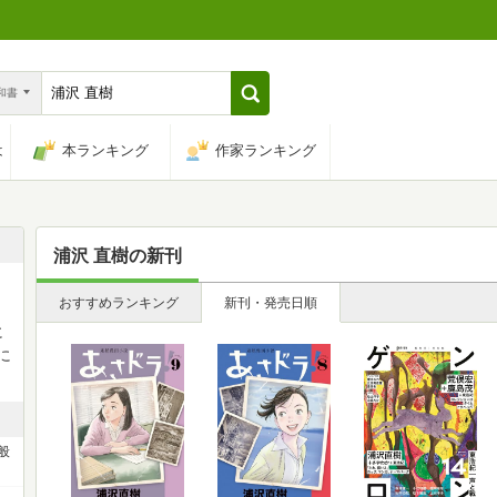
n和書
は
本ランキング
作家ランキング
浦沢 直樹
の新刊
おすすめランキング
新刊・発売日順
。
に
に
般