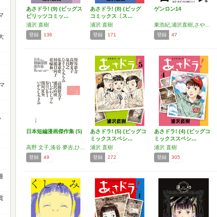
あさドラ! (9) (ビッグス
あさドラ! (8) (ビッグ
ゲンロン14
マ
ピリッツコミッ…
コミックス〔ス…
浦沢 直樹
浦沢 直樹
東浩紀,浦沢直樹,さやわか,荒俣宏,鹿島茂,ユク・ホイ,梅津庸一,小松理虔,櫻間瑞希,田中功起,松下隆志,櫻木みわ,辻田真佐憲,豊田有,松山洋平,山森みか,上田洋子
登録
136
登録
171
登録
47
大
マ
フ
日本短編漫画傑作集 (5)
あさドラ! (5) (ビッグコ
あさドラ! (4) (ビッグコ
ミックススペシ…
ミックススペシ…
高野 文子,湊谷 夢吉,ひさうち みちお,泉 昌之,杉浦 日向子,浦沢 直樹,高橋 留美子,谷口 ジロー,関川 夏央,弘兼 憲史,いがらし みきお
浦沢 直樹
浦沢 直樹
登録
49
登録
272
登録
305
漫
賞