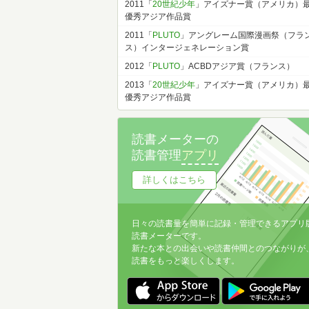
2011「
20世紀少年
」アイズナー賞（アメリカ）
優秀アジア作品賞
2011「
PLUTO
」アングレーム国際漫画祭（フラ
ス）インタージェネレーション賞
2012「
PLUTO
」ACBDアジア賞（フランス）
2013「
20世紀少年
」アイズナー賞（アメリカ）
優秀アジア作品賞
読書メーターの
読書管理
アプリ
詳しくはこちら
日々の読書量を簡単に記録・管理できるアプリ
読書メーターです。
新たな本との出会いや読書仲間とのつながりが
読書をもっと楽しくします。