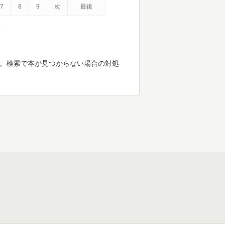
7
8
9
次
最後
示
す。検索で本が見つからない場合の対処