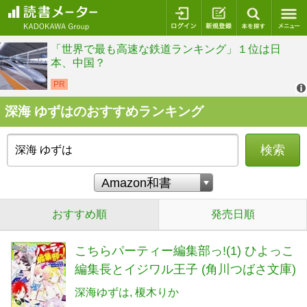
ログイン
新規登録
本を探
深海 ゆずはのおすすめランキング
検索
おすすめ順
発売日順
こちらパーティー編集部っ!(1) ひよっこ
編集長とイジワル王子 (角川つばさ文庫)
深海ゆずは
榎木りか