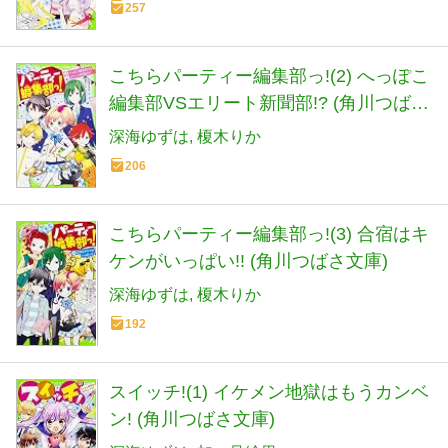
257
こちらパーティー編集部っ!(2) へっぽこ
編集部VSエリート新聞部!? (角川つばさ
文庫)
深海ゆずは
榎木りか
206
こちらパーティー編集部っ!(3) 合宿はキ
ケンがいっぱい!! (角川つばさ文庫)
深海ゆずは
榎木りか
192
スイッチ!(1) イケメン地獄はもうカンベ
ン! (角川つばさ文庫)