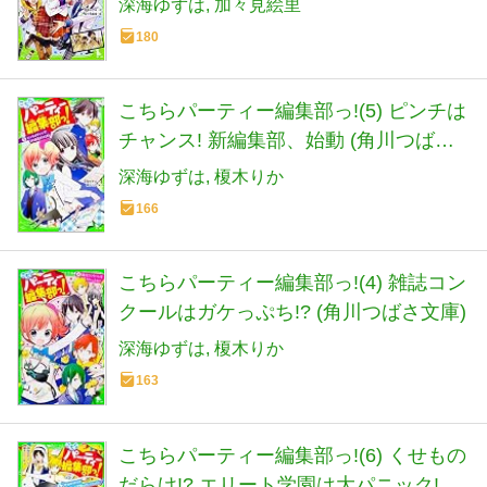
深海ゆずは
加々見絵里
180
こちらパーティー編集部っ!(5) ピンチは
チャンス! 新編集部、始動 (角川つばさ
文庫)
深海ゆずは
榎木りか
166
こちらパーティー編集部っ!(4) 雑誌コン
クールはガケっぷち!? (角川つばさ文庫)
深海ゆずは
榎木りか
163
こちらパーティー編集部っ!(6) くせもの
だらけ!? エリート学園は大パニック!