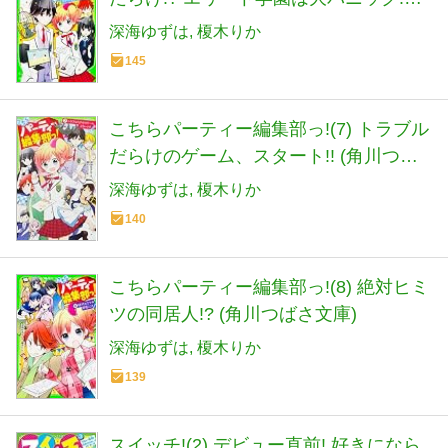
(角川つばさ文庫)
深海ゆずは
榎木りか
145
こちらパーティー編集部っ!(7) トラブル
だらけのゲーム、スタート!! (角川つば
さ文庫)
深海ゆずは
榎木りか
140
こちらパーティー編集部っ!(8) 絶対ヒミ
ツの同居人!? (角川つばさ文庫)
深海ゆずは
榎木りか
139
スイッチ!(2) デビュー直前! 好きになら