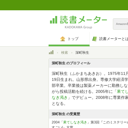
Amazo
トップ
読書メーターと
トップ
検索
深町秋生
深町秋生 のプロフィール
深町秋生（ふかまちあきお）。1975年11
19日生まれ。山形県出身。専修大学経済
部卒業。卒業後は製薬メーカーに勤務しな
がら投稿活動を続ける。2005年に「
果て
なき渇き
」でデビュー。2008年に専業作
となる。
深町秋生 の受賞歴
2004「
果てしなき渇き
」第3回『このミステリー
すごい!』大賞