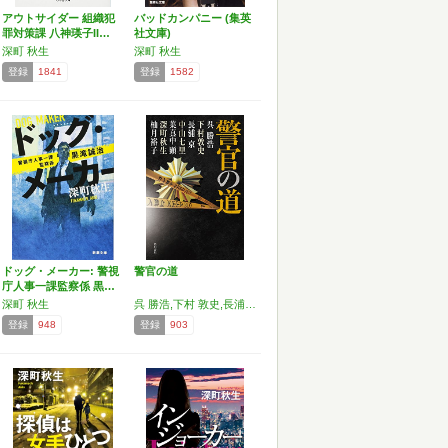
アウトサイダー 組織犯
バッドカンパニー (集英
罪対策課 八神瑛子II…
社文庫)
深町 秋生
深町 秋生
登録
1841
登録
1582
ドッグ・メーカー: 警視
警官の道
庁人事一課監察係 黒…
深町 秋生
呉 勝浩,下村 敦史,長浦 京,中山 七里,葉真中 顕,深町 秋生,柚月裕子
登録
948
登録
903