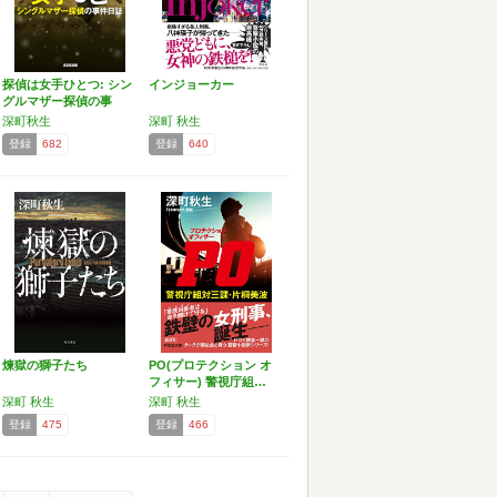
探偵は女手ひとつ: シン
インジョーカー
グルマザー探偵の事
件…
深町秋生
深町 秋生
登録
682
登録
640
煉獄の獅子たち
PO(プロテクション オ
フィサー) 警視庁組…
深町 秋生
深町 秋生
登録
475
登録
466