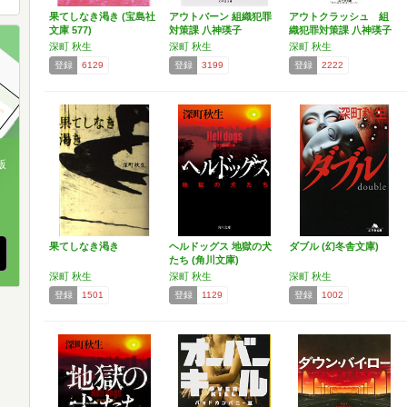
果てしなき渇き (宝島社
アウトバーン 組織犯罪
アウトクラッシュ 組
文庫 577)
対策課 八神瑛子
織犯罪対策課 八神瑛子
Ⅱ…
深町 秋生
深町 秋生
深町 秋生
登録
6129
登録
3199
登録
2222
版
、
果てしなき渇き
ヘルドッグス 地獄の犬
ダブル (幻冬舎文庫)
たち (角川文庫)
深町 秋生
深町 秋生
深町 秋生
登録
1501
登録
1129
登録
1002