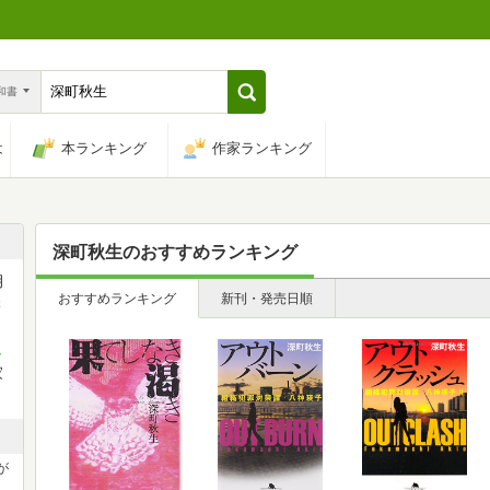
n和書
は
本ランキング
作家ランキング
深町秋生
のおすすめランキング
月
おすすめランキング
新刊・発売日順
学
し
家
が