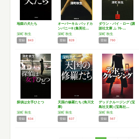
地獄の犬たち
オーバーキル バッドカ
ダウン・バイ・ロー (講
ンパニーII (集英社…
談社文庫 ふ 76-…
深町 秋生
深町 秋生
深町 秋生
登録
843
登録
828
登録
760
探偵は女手ひとつ
天国の修羅たち (角川文
デッドクルージング (宝
庫)
島社文庫) (宝島社…
深町 秋生
深町 秋生
深町 秋生
登録
634
登録
637
登録
567