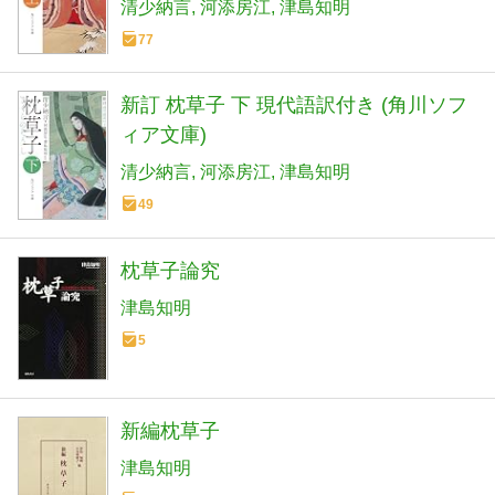
清少納言
河添房江
津島知明
77
新訂 枕草子 下 現代語訳付き (角川ソフ
ィア文庫)
清少納言
河添房江
津島知明
49
枕草子論究
津島知明
5
新編枕草子
津島知明