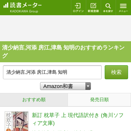
ログイン
新規登録
本を探
清少納言,河添 房江,津島 知明のおすすめランキン
グ
検索
おすすめ順
発売日順
新訂 枕草子 上 現代語訳付き (角川ソフ
ィア文庫)