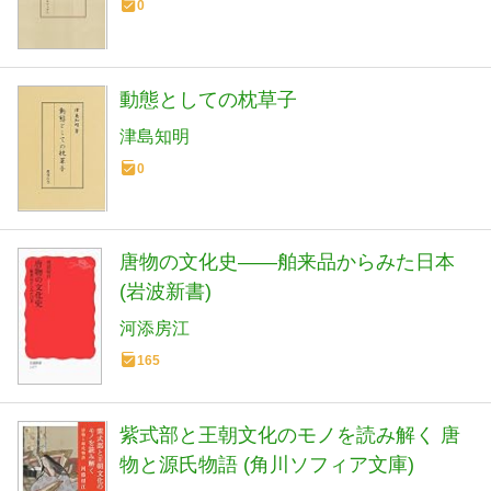
0
動態としての枕草子
津島知明
0
唐物の文化史――舶来品からみた日本
(岩波新書)
河添房江
165
紫式部と王朝文化のモノを読み解く 唐
物と源氏物語 (角川ソフィア文庫)