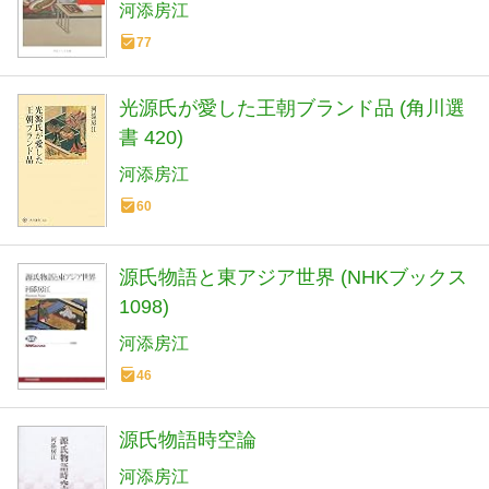
河添房江
77
光源氏が愛した王朝ブランド品 (角川選
書 420)
河添房江
60
源氏物語と東アジア世界 (NHKブックス
1098)
河添房江
46
源氏物語時空論
河添房江