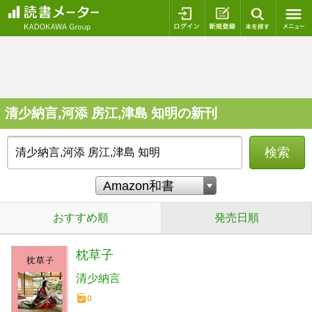
ログイン
新規登録
本を探
清少納言,河添 房江,津島 知明の新刊
検索
おすすめ順
発売日順
枕草子
清少納言
0