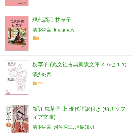
現代語訳 枕草子
清少納言
Imaginary
0
枕草子 (光文社古典新訳文庫 K-Aセ 1-1)
清少納言
159
新訂 枕草子 上 現代語訳付き (角川ソフ
ィア文庫)
清少納言
河添房江
津島知明