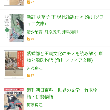
77
新訂 枕草子 下 現代語訳付き (角川ソフ
ィア文庫)
清少納言
河添房江
津島知明
49
紫式部と王朝文化のモノを読み解く 唐
物と源氏物語 (角川ソフィア文庫)
河添房江
77
週刊朝日百科 世界の文学 竹取物
語・伊勢物語
河添房江