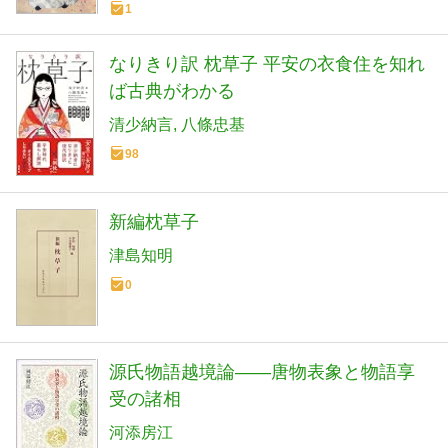
1
なりきり訳 枕草子 平安の衣食住を知れ
ば古典がわかる
清少納言
八條忠基
98
新編枕草子
津島知明
0
源氏物語越境論――唐物表象と物語享
受の諸相
河添房江