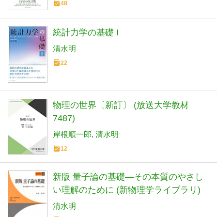
48
統計力学の基礎 I
清水明
22
物理の世界〔新訂〕 (放送大学教材
7487)
岸根順一郎
清水明
12
新版 量子論の基礎―その本質のやさし
い理解のために (新物理学ライブラリ)
清水明